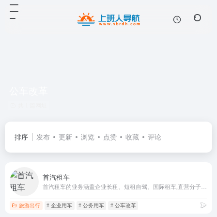
公车改革
共 1 篇网址
排序
发布
更新
浏览
点赞
收藏
评论
首汽租车
首汽租车的业务涵盖企业长租、短租自驾、国际租车,直营分子公司覆盖国内82个城市,车队规模超过5万辆,为全国及海外用户提供自驾、企业车队服务
旅游出行
# 企业用车
# 公务用车
# 公车改革