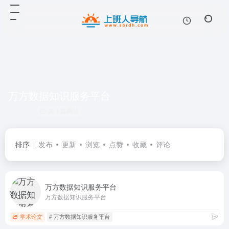
万方数据知识服务平台
共 1 篇网址
排序
发布
更新
浏览
点赞
收藏
评论
万方数据知识服务平台
万方数据知识服务平台
学术论文
# 万方数据知识服务平台