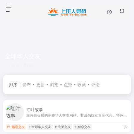
全球华人交友
共 1 篇网址
排序
发布
更新
浏览
点赞
收藏
评论
红叶故事
海外最火爆的免费华人交友网站。非诚勿扰女嘉宾代言。特色功能：搜索附近的人，免费发送邮件，用户评分，真心话匹配。单身约会，相亲交友，活动派对最佳网站
婚恋交友
# 全球华人交友
# 北美交友
# 婚恋交友