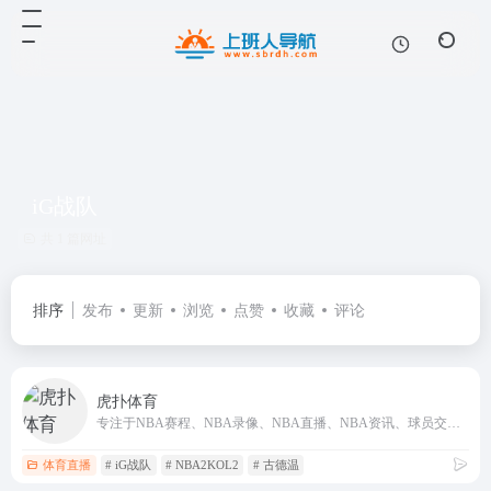
iG战队
共 1 篇网址
排序
发布
更新
浏览
点赞
收藏
评论
虎扑体育
专注于NBA赛程、NBA录像、NBA直播、NBA资讯、球员交易、足球、英超、电竞、LPL等全部篮球足球电竞赛事
体育直播
# iG战队
# NBA2KOL2
# 古德温