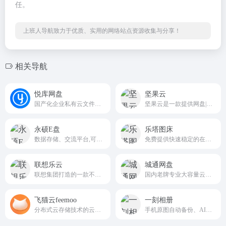
任。
上班人导航致力于优质、实用的网络站点资源收集与分享！
相关导航
悦库网盘
坚果云
国产化企业私有云文件管理平台
坚果云是一款提供网盘|云盘|云服务的团队协助软件,可随时随地实现共享文件夹。坚果云网盘支持移动办公,协同办公,文件同步,数据备份,智能管理,在线编辑等功能。
永硕E盘
乐塔图床
数据存储、交流平台,可以保存您的文件、网址、记事等。以便随时随地调用或与朋友、同事分享
免费提供快速稳定的在线图床服务ltimg.com
联想乐云
城通网盘
联想集团打造的一款不限速的个人网盘
国内老牌专业大容量云存储外链网盘平台
飞猫云feemoo
一刻相册
分布式云存储技术的云存储服务，免费赠送20G空间，支持跨平台文件同步、高速传输及团队协作
手机原图自动备份、AI智能分类整理、海量影像云端存储与多端同步回看服务