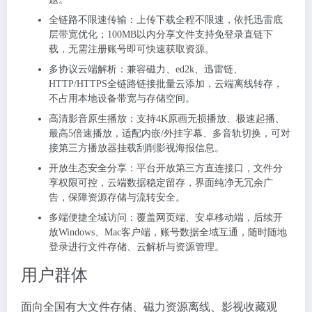
全链路不限速传输：上传下载全程不限速，依托迅雷底
层带宽优化；100MB以内分享文件支持
免登录直链下
载
，无需注册账号即可快速获取资源。
多协议云端解析：兼容磁力、ed2k、迅雷链、
HTTP/HTTPS全链路链接批量云添加，云端离线转存，
不占用本地设备带宽与存储空间。
高清影音原生播放：支持4K原画无损播放、极速起播、
最高5倍速播放，适配内嵌/外挂字幕、多音轨切换，可对
接第三方播放器挂载刮削影视海报信息。
开放生态安全分享：平台开放第三方直连接口，文件分
享权限可控，云端数据稳定留存，界面纯净无冗余广
告，保障资源存储与流转安全。
多端便捷全域访问：覆盖网页端、安卓移动端，后续开
放Windows、Mac客户端，账号数据全域互通，随时随地
登录进行文件存储、云解析与资源管理。
用户群体
面向全国有大文件存储、磁力资源离线、影视收藏观