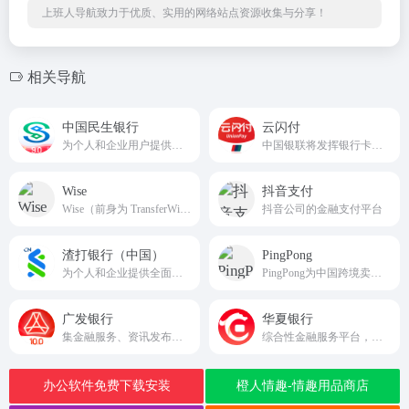
上班人导航致力于优质、实用的网络站点资源收集与分享！
相关导航
中国民生银行
云闪付
为个人和企业用户提供全面金融服务
中国银联将发挥银行卡清算机构优势，升级开放合作能力，联合境内外的商业银行、商户和产业各方，共同为持卡人和移动支付用户等提供优质高效的支付服务。
Wise
抖音支付
Wise（前身为 TransferWise）是全球领先的跨境支付服务提供商，旨在为个人和企业提供快速、低成本的国际汇款和货币兑换服务
抖音公司的金融支付平台
渣打银行（中国）
PingPong
为个人和企业提供全面金融服务的线上平台
PingPong为中国跨境卖家提供更快、更便捷、更安全的跨境收款服务，围绕跨境商户和中小企业出海的综合需求，PingPong目前已建立了跨境收款、外贸B2B收付款、全球收单、全球分发、供应链融资、汇率管理、出口退税、VAT税务缴纳、SAAS企业服务等多元化的产品体系，产品服务覆盖全流程。
广发银行
华夏银行
集金融服务、资讯发布、业务办理于一体的综合性线上平台
综合性金融服务平台，旨在为各类用户提供丰富多样的金融产品与服务
办公软件免费下载安装
橙人情趣-情趣用品商店