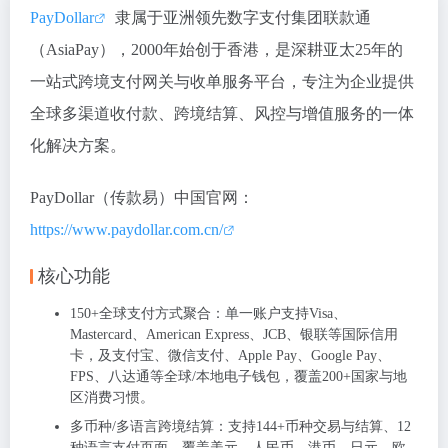
PayDollar
隶属于亚洲领先数字支付集团联款通
（AsiaPay），2000年始创于香港，是深耕亚太25年的
一站式跨境支付网关与收单服务平台，专注为企业提供
全球多渠道收付款、跨境结算、风控与增值服务的一体
化解决方案。
PayDollar（传款易）中国官网：
https://www.paydollar.com.cn/
核心功能
150+全球支付方式聚合
：单一账户支持
Visa、
Mastercard、American Express、JCB、银联
等国际信用
卡，及
支付宝、微信支付、Apple Pay、Google Pay、
FPS、八达通
等全球/本地电子钱包，覆盖
200+国家与地
区
消费习惯。
多币种/多语言跨境结算
：支持
144+币种
交易与结算、
12
种语言
支付页面，覆盖
美元、人民币、港币、日元、欧