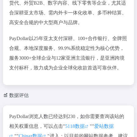
货代、外贸B2B、数字内容、线下零售
等企业，尤其适
合
深耕亚太市场、需内外卡一体化收单、多币种结算、
高安全合规
的中大型商户与品牌。
PayDollar以
25年亚太支付深耕、100+合作银行、全牌照
合规、本地深度服务、99.9%系统稳定性
为核心优势，
服务
3000+全球企业与12家亚洲主流银行
，是
亚洲跨境
支付标杆
，致力成为企业
全球化收款首选可靠伙伴
。
数据评估
PayDollar浏览人数已经达到230，如你需要查询该站的
相关权重信息，可以点击"
5118数据
""
爱站数据
""
Chinaz数据
"进入；以目前的网站数据参考，建议