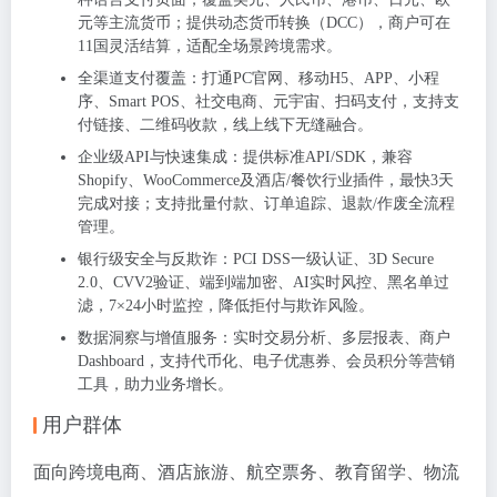
元
等主流货币；提供
动态货币转换（DCC）
，商户可在
11国
灵活结算，适配全场景跨境需求。
全渠道支付覆盖
：打通
PC官网、移动H5、APP、小程
序、Smart POS、社交电商、元宇宙、扫码支付
，支持
支
付链接、二维码收款
，线上线下无缝融合。
企业级API与快速集成
：提供
标准API/SDK
，兼容
Shopify、WooCommerce
及酒店/餐饮行业插件，
最快3天
完成对接
；支持
批量付款、订单追踪、退款/作废
全流程
管理。
银行级安全与反欺诈
：
PCI DSS一级认证
、
3D Secure
2.0
、
CVV2验证、端到端加密、AI实时风控、黑名单过
滤
，
7×24小时监控
，降低拒付与欺诈风险。
数据洞察与增值服务
：
实时交易分析、多层报表、商户
Dashboard
，支持
代币化、电子优惠券、会员积分
等营销
工具，助力业务增长。
用户群体
面向
跨境电商、酒店旅游、航空票务、教育留学、物流