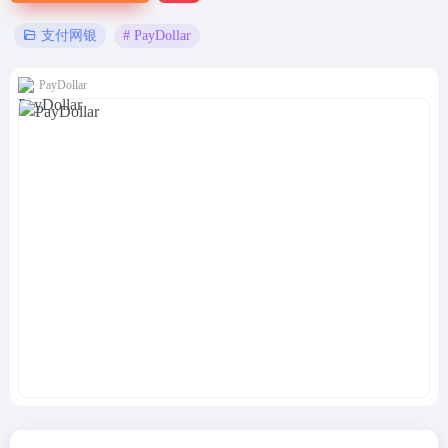
# PayDollar
支付网银
PayDollar