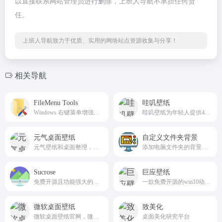
以直接联系网站管理员进行删除，上班人导航不承担任何责
任。
上班人导航致力于优质、实用的网络站点资源收集与分享！
相关导航
FileMenu Tools
哇叽壁纸
Windows 右键菜单增强工具
哇叽壁纸为年轻人提供4K高清的动态、静态壁纸。游戏壁纸，动漫壁纸，风景壁纸，美女壁纸，萌宠壁纸及趣味壁纸海量壁纸随心挑。2K壁纸、4K壁纸、宽屏等热门壁纸一键筛选，一键设置美化桌面
元气桌面壁纸
自定义文件夹背景
元气壁纸和桌面整理，是一款免费桌面美化软件。
添加电脑文件夹的背景图片，可以使用这款免费的小工具
Sucrose
巨应壁纸
免费开源且功能强大的桌面壁纸引擎
一款免费开源的win10动态壁纸软件 - 巨应壁纸官方网站
微软桌面壁纸
致美化
微软桌面壁纸官网，微软官方出品。提供正版Microsoft桌面壁纸下载。海量壁纸图片，精美动态壁纸，锁屏桌面时钟，世界之美，一屏幕即达
桌面美化研究平台