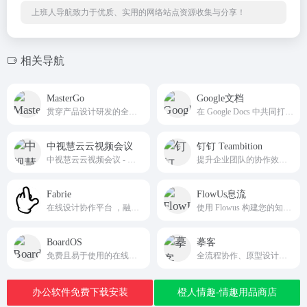
上班人导航致力于优质、实用的网络站点资源收集与分享！
相关导航
MasterGo
Google文档
贯穿产品设计研发的全链条在线协作工具,是可协作的在线sketch、国内版figma
在 Google Docs 中共同打造最佳创意，通过任意设备实时创建和协作处理在线文档
中视慧云云视频会议
钉钉 Teambition
中视慧云云视频会议 - 云视频会议，网络会议，屏幕共享，智能硬件，量子加密安全可靠
提升企业团队的协作效率和项目管理能力
Fabrie
FlowUs息流
在线设计协作平台 ，融合表格在线白板工作台
使用 Flowus 构建您的知识平台，助您轻松创作与发布
BoardOS
摹客
免费且易于使用的在线多人实时白板协作系统，帮助您随时随地将团队聚集在一起
全流程协作、原型设计、UI设计和设计规范管理支持
办公软件免费下载安装
橙人情趣-情趣用品商店