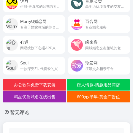
伊对
青藤之恋
伊对-更真实的音视频社交社区
高学历优质青年的交友平台
MarryU婚恋网
百合网
专注于婚嫁领域的综合服务平台
专业婚恋服务
心遇
缘来客
网易携旗下心遇APP来给你当红娘
同城婚恋交友领域的老牌平台ylike.com
Soul
珍爱网
一款深受Z世代喜爱的兴趣社交软件
征婚交友相亲平台
办公软件免费下载安装
橙人情趣-情趣用品商店
精品优质域名在线出售
600元/半年-黄金广告位
暂无评论