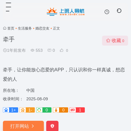
首页
•
生活服务
•
婚恋交友
•
正文
牵手
收藏
0
1年前发布
553
0
0
牵手，让你能放心恋爱的APP，只认识和你一样真诚，想恋
爱的人
所在地：
中国
收录时间：
2025-08-09
1+
1-
0
0
1
打开网站