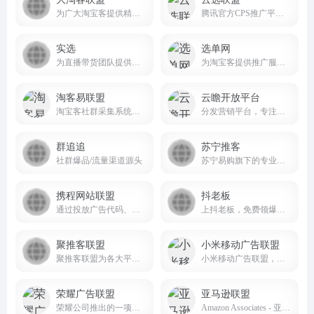
为广大淘宝客提供精选商品，优质采集群跟推，节省时间及人力成本
腾讯官方CPS推广平台，汇聚低价高佣的品牌好物，并整合全网流量推广商品，助力商家销量倍增，为推广者带来丰厚收入。
实选
选单网
为直播带货团队提供高效、便捷的选品服务
为淘宝客提供推广服务的大数据平台
淘客易联盟
云瞻开放平台
淘宝客社群采集系统，实时汇总全网淘客优惠卷数据,为淘宝客提供大数据选单服务
分发营销平台，专注于本地生活吃喝玩乐购全场景私域流量营销推广服务
群追追
苏宁推客
社群爆品/流量渠道源头
苏宁易购旗下的专业电商推广平台
携程网站联盟
抖老板
通过投放广告代码、共建旅行网站、线下代订、电话分销专线等方式，分销携程酒店、机票、旅游、火车票、门票、礼品卡，轻松赚钱
上抖老板，免费领爆款样品！网红带货选品，就上抖老板！doulaoban.com/
聚推客联盟
小米移动广告联盟
聚推客联盟为各大平台官方授权的工具商和服务商，专注为用户提供免费赚钱的CPS、CPA等推广活动，并支持开放API接口，随时随地推广赚钱，佣金高、结算快，满足用户对淘宝、天猫、京东、拼多多、唯品会、美团、饿了么等衣、食、住、行在内的多平台资源整合需求。
小米移动广告联盟，小米公司为应用开发者提供的流量变现服务平台，开发者可以嵌入广告SDK，通过发布小米推广商的广告获得分成。
荣耀广告联盟
亚马逊联盟
荣耀公司推出的一项广告变现服务，旨在通过智能化、精准化的广告投放方式，帮助开发者和广告主实现高效变现和商业增长
Amazon Associates - 亚马逊的联盟营销计划