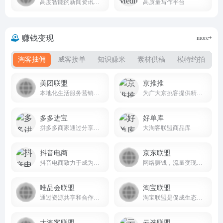
高度智能的新闻资讯应用
高质量写作平台
赚钱变现
more+
淘客抽佣
威客接单
知识赚米
素材供稿
模特约拍
美团联盟
京推推
本地化生活服务营销联盟平台
为广大京挑客提供精选商品和采集群发软件
多多进宝
好单库
拼多多商家通过分享商品链接来获得佣金，从而实现销量和流量的增长
大淘客联盟商品库
抖音电商
京东联盟
抖音电商致力于成为用户发现并获得优价好物的首选平台
网络赚钱，流量变现，专业电商CPS联盟平台
唯品会联盟
淘宝联盟
通过资源共享和合作推广，提升平台的影响力和业务增长
淘宝联盟是促成生态合作伙伴与广告主生意经营的平台，合作伙伴包含且不仅限于各类流量媒体、内容媒体、社交个人、网红达人、MCN机构、招商服务商、工具服务商、代理机构等。平台优势：零门槛，淘宝账户登录即可推广；零成本，专做商品推荐与分享不囤货不发货；零风险，分享推广轻松学会带来成交拿佣金。
大淘客联盟
云选联盟