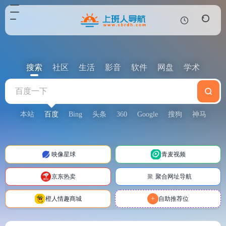
搜索
社区
生活
影音
软件
网盘
学术
本站
百度
Bing
头条
360
Google
搜狗
神马
映像星球
青麦视频
京东热卖
聚合网址导航
聚
+
橙人情趣商城
自助推荐位