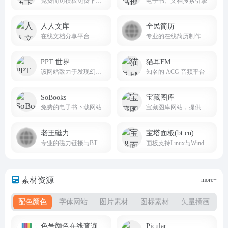
免费简历模板免费下载网站
电子书、文档搜索引擎
人人文库
全民简历
在线文档分享平台
专业的在线简历制作管理平台
PPT 世界
猫耳FM
该网站致力于发现幻灯的力量，为 Z 世代职场人提供 “智办公” 解决方案
知名的 ACG 音频平台
SoBooks
宝藏图库
免费的电子书下载网站
宝藏图库网站，提供海量高清壁纸资源，动漫、游戏、美女、风景等壁纸类型应有尽有。轻松下载心仪壁纸，装点您的电脑。壁纸大全任你挑选，尽在宝藏图库！
老王磁力
宝塔面板(bt.cn)
专业的磁力链接与BT种子搜索引擎
面板支持Linux与Windows系统
素材资源
more+
配色颜色
字体网站
图片素材
图标素材
矢量插画
免
色号颜色在线查询
Picular