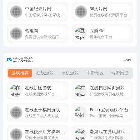
中国纪录片网
66大片网
中国纪录片网-国家级纪录片新媒体综合性产业运营平台_央视网
免费在线影视网页平台
笔趣阁
豆瓣FM
免费提供最新最热门小说阅读
音乐电台平台
游戏导航
more+
游戏推荐
在线游戏
单机游戏
手游专区
端游网游
在线拼图游戏
在线扫雷网页游戏
在线拼图游戏平台，可以在这里创建、玩和分享拼图
扫雷游戏网页在线玩无需登录
在线五子棋网页版
Poki (宝玩)游戏平台
在线五子棋人机对战电脑网页版在线玩
Poki (宝玩) 小游戏网站免费在线游戏的世界
在线俄罗斯方块网页版
老游戏在线玩游戏平台
经典小游戏俄罗斯方块网页版，童年乐趣走起来
在电脑和手机浏览器里畅玩 2500+ 中文老游戏老游戏在线玩，支持触屏、键盘、存档！包括 FC, SFC, N64, GB, GBC, GBA, NDS 等多种游戏机平台。zaixianwan.app