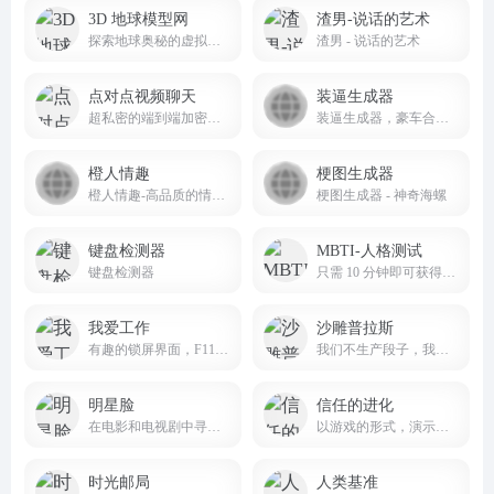
3D 地球模型网
渣男-说话的艺术
探索地球奥秘的虚拟之窗
渣男 - 说话的艺术
点对点视频聊天
装逼生成器
超私密的端到端加密视频聊天，无需要QQ微信
装逼生成器，豪车合同生成器，装逼助手，装逼整蛊生成器，在线装逼制图，秃头生成器，猪八戒生成器，搞笑图片和炫耀图片一键制作平台
橙人情趣
梗图生成器
橙人情趣-高品质的情趣用品商店
梗图生成器 - 神奇海螺
键盘检测器
MBTI-人格测试
键盘检测器
只需 10 分钟即可获得关于您是谁以及您为什么以这种方式做事的“异常准确”描述。
我爱工作
沙雕普拉斯
有趣的锁屏界面，F11全屏，文案可自定义
我们不生产段子，我们只是沙雕新闻的搬运工
明星脸
信任的进化
在电影和电视剧中寻找你的明星脸
以游戏的形式，演示人类相处时的信任博弈
时光邮局
人类基准