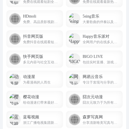
免费在线观看短剧全集,收集抖音及各大视频平台最热短剧平台！novelquickapp
免费在线观看最新热门电影、电视剧、动漫、综艺与体育赛事,娱乐追剧最佳搭子。
HDmoli
5sing音乐
免费、高品质影视剧在线观看服务的网站
大量歌曲的伴奏以及歌词免费下载，将喜爱的音乐或者歌曲作为手机彩铃下载
抖音网页版
Happy音乐派对
免费抖音在线观看短剧，电影，电视剧，直播，短视频等内容douyin.com
全网用户的在线多人同步听歌互动平台
快手网页版
BIGO LIVE
多元内容与社交互动的短视频生态平台
包括实时直播、游戏直播、视频聊天、礼物打赏、PK对战等 bigolive
动漫屋
网易云音乐
为看漫画的人而生
专注于发现与分享的音乐产品
樱花动漫
囧次元动漫
给动漫迷们带来最好看的在线樱花动漫站
囧次元致力于为所有动画迷提供最好的动漫在线平台（9ciyuan.net）。
蓝莓视频
森萝写真网
浙江广播电视集团新媒体，整合浙江卫视在内的18个广播电视频道的优势资源， 打造“浙江第一视频门户”，为网民提供互联网、通信网、电视网三网融合、无缝衔接的新媒体优质服务。
分享清新唯美写真与高质感美图的平台