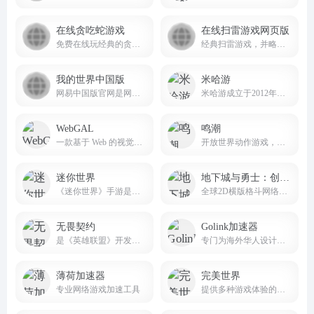
在线贪吃蛇游戏
在线扫雷游戏网页版
免费在线玩经典的贪吃蛇游戏。吃食物，但不要撞到墙壁或自己的尾巴！
经典扫雷游戏，并略作改进，在电脑或手机上打开网页就可以玩，无需下载安装
我的世界中国版
米哈游
网易中国版官网是网易游戏代理运营的官方平台
米哈游成立于2012年，是一家深耕动漫文化的科技公司。米哈游多年来秉持技术自主创新，坚持走原创精品之路，围绕原创IP打造了涵盖漫画、动画、游戏、音乐、小说及动漫周边的全产业链。
WebGAL
鸣潮
一款基于 Web 的视觉小说（Galgame）制作引擎
开放世界动作游戏，主打高自由度的动作战斗玩法与丰富多样的开放世界探索。
迷你世界
地下城与勇士：创新世纪
《迷你世界》手游是一款超好玩的3D沙盒游戏
全球2D横版格斗网络游戏（MMOACT）的先行者
无畏契约
Golink加速器
是《英雄联盟》开发商拳头游戏开发、腾讯代理、风靡全球的PC端战术射击力作
专门为海外华人设计的网络加速工具
薄荷加速器
完美世界
专业网络游戏加速工具
提供多种游戏体验的平台