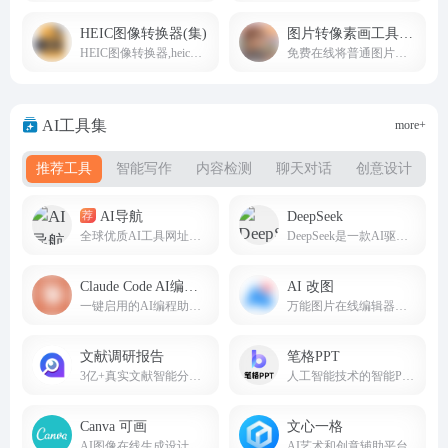
HEIC图像转换器(集)
图片转像素画工具(集)
HEIC图像转换器,heic转JPG、PNG在线转换免费工具
免费在线将普通图片转换为像素风格图像
AI工具集
more+
推荐工具
智能写作
内容检测
聊天对话
创意设计
AI导航
DeepSeek
荐
全球优质AI工具网址导航(8nav.com)
DeepSeek是一款AI驱动的智能搜索引擎，AI智能助手，帮助我们提高办公生活效率。deepseek.com
Claude Code AI编程助手
AI 改图
一键启用的AI编程助手，免安装使用。
万能图片在线编辑器；AI,EPS,PSD,SVG全格式支持。
文献调研报告
笔格PPT
3亿+真实文献智能分析，一键生成任何类型的文章！
人工智能技术的智能PPT生成平台
Canva 可画
文心一格
AI图像在线生成设计工具
AI艺术和创意辅助平台