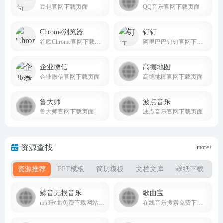
豆包官网下载页面
QQ音乐官网下载页面
Chrome浏览器
钉钉
谷歌Chrome官网下载页面
阿里巴巴钉钉官网下载页面
企业微信
高德地图
企业微信官网下载页面
高德地图官网下载页面
鲁大师
波点音乐
鲁大师官网下载页面
波点音乐官网下载页面
资源查找
more+
资源推荐
PPT模板
简历模板
文档文库
壁纸下载
书
鲸音无损音乐
歌曲宝
mp3歌曲免费下载网站，可以在线免费全网音乐免费下载,无损音乐下载
在线音乐搜索免费下载全网音质gequbao.com