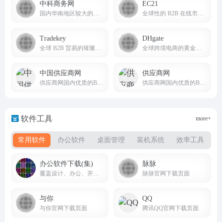
中科商务网
EC21
国内华南地区较大的网上商务平台和始终领先的b2b电子商务服务提供商
全球性的 B2B 在线市场，为全球买家和卖家提供服务
Tradekey
DHgate
全球 B2B 贸易的璀璨之星
全球跨境电商的黄金启航点
中国供应商网
供应商网
供应商网国内优质的B2B网站，是中小企业老板推广的B2B平台
供应商网国内优质的B2B网站，是中小企业老板推广的B2B平台，是百度爱采购官方合作平台
软件工具
more+
常用软件
办公软件
桌面管理
装机系统
效率工具
办公软件下载(集)
脉脉
覆盖设计、办公、开发、工业、理科、装机工具等全品类软件，版本齐全、教程配套、下载便捷
脉脉官网下载页面
与你
QQ
与你官网下载页面
腾讯QQ官网下载页面