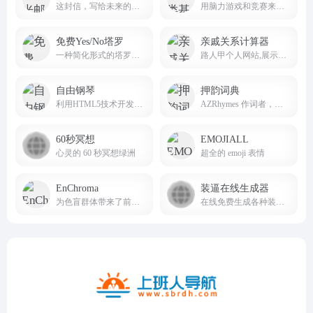
这封信，写给未来的自己，问问当初的梦想是否还在坚持；这封信，写给未来的爱人，让他/她看到你十年不变的爱恋。
用脑力游戏和竞赛来测试人类一些反应及记忆能力
免费Yes/No塔罗
亲戚关系计算器
一种简化形式的塔罗牌玩法
路人甲个人网站,展示前端开发作品,致力于web开发组件化,Keep It Simple,Stupid
自由钢琴
押韵词典
利用HTML5技术开发的在线钢琴应用
AZRhymes 作词者，说唱歌手和诗人的押韵词典
60秒冥想
EMOJIALL
心灵的 60 秒冥想绿洲
超全的 emoji 表情
EnChroma
装逼在线生成器
为色盲群体带来了前所未有的希望与改变，在色盲矫正技术研发、产品推广与用户支持等方面占据着重要地位。
在线免费生成各种装逼图片