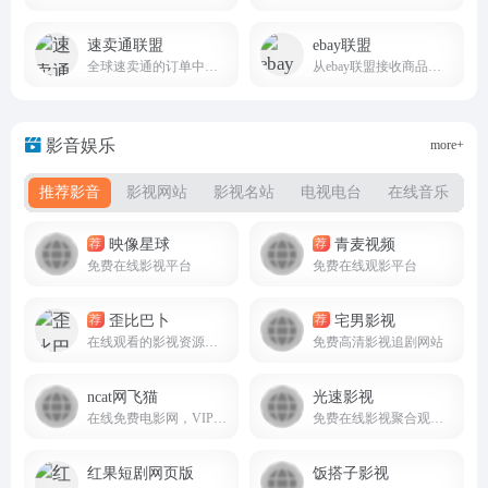
速卖通联盟
ebay联盟
全球速卖通的订单中赚取佣金
从ebay联盟接收商品推广赚取金钱
影音娱乐
more+
推荐影音
影视网站
影视名站
电视电台
在线音乐
映像星球
青麦视频
荐
荐
免费在线影视平台
免费在线观影平台
歪比巴卜
宅男影视
荐
荐
在线观看的影视资源平台
免费高清影视追剧网站
ncat网飞猫
光速影视
在线免费电影网，VIP视频免费看
免费在线影视聚合观影平台4kzaixian.top
红果短剧网页版
饭搭子影视