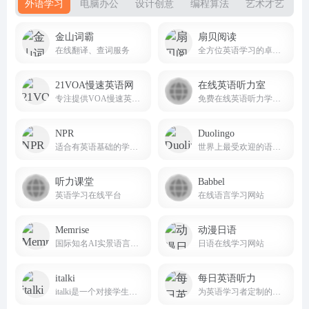
外语学习
电脑办公
设计创意
编程算法
艺术才艺
金山词霸
扇贝阅读
在线翻译、查词服务
全方位英语学习的卓越平台
21VOA慢速英语网
在线英语听力室
专注提供VOA慢速英语音频、原文、翻译及下载服务
免费在线英语听力学习网站
NPR
Duolingo
适合有英语基础的学习者提升听力理解能力
世界上最受欢迎的语言学习平台之一
听力课堂
Babbel
英语学习在线平台
在线语言学习网站
Memrise
动漫日语
国际知名AI实景语言学习平台
日语在线学习网站
italki
每日英语听力
italki是一个对接学生和教师，进行一对一在线语言学习课程的国际语言学习社区
为英语学习者定制的英语听力训练软件