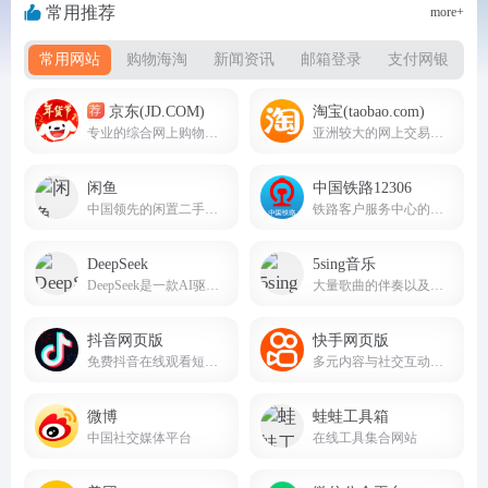
常用推荐
more+
常用网站
购物海淘
新闻资讯
邮箱登录
支付网银
京东(JD.COM)
淘宝(taobao.com)
荐
专业的综合网上购物商城，为您提供正品低价的购物选择、优质便捷的服务体验。
亚洲较大的网上交易平台
闲鱼
中国铁路12306
中国领先的闲置二手交易平台
铁路客户服务中心的官方网站
DeepSeek
5sing音乐
DeepSeek是一款AI驱动的智能搜索引擎，AI智能助手，帮助我们提高办公生活效率。deepseek.com
大量歌曲的伴奏以及歌词免费下载，将喜爱的音乐或者歌曲作为手机彩铃下载
抖音网页版
快手网页版
免费抖音在线观看短剧，电影，电视剧，直播，短视频等内容douyin.com
多元内容与社交互动的短视频生态平台
微博
蛙蛙工具箱
中国社交媒体平台
在线工具集合网站