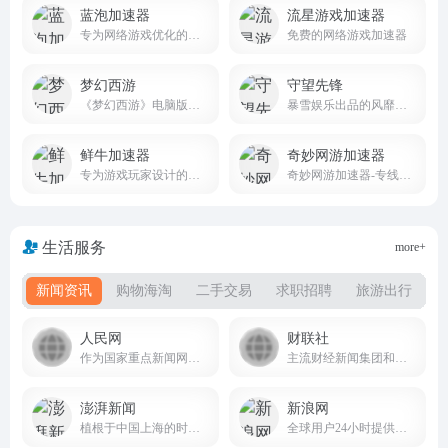
蓝泡加速器
流星游戏加速器
专为网络游戏优化的免费加速软件
免费的网络游戏加速器
梦幻西游
守望先锋
《梦幻西游》电脑版，网易回合制网游旗舰，西游题材扛鼎之作
暴雪娱乐出品的风靡全球的团队动作游戏
鲜牛加速器
奇妙网游加速器
专为游戏玩家设计的网络优化工具
奇妙网游加速器-专线加速千款热门网游,超稳定更畅快
生活服务
more+
新闻资讯
购物海淘
二手交易
求职招聘
旅游出行
人民网
财联社
作为国家重点新闻网站 people.com.cn
主流财经新闻集团和财经通讯社
澎湃新闻
新浪网
植根于中国上海的时政思想类互联网平台
全球用户24小时提供全面及时的中文资讯