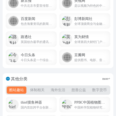
新京报
央视网
中共北京市委宣传部主管主办的综合性新闻资讯平台
是以视频为特色的中央重点新闻网站
百度新闻
彭博新闻社
包含海量资讯的新闻服务平台
全球顶级商业与金融信息综合平台
路透社
英为财情
英国创办最早的通讯社，也是全球四大通讯社之一
全球第四大财经门户网站Investing.com的中文官方平台
今日头条
豆瓣网
今日头条是一个综合性的信息服务平台
提供图书、电影、音乐唱片的推荐、评论和价格比较，以及城市独特的文化生活。
其他分类
more+
酷站趣站
体制相关
海外生活
慈善公益
数字货币
thief摸鱼神器
PPBC中国植物图像库
国内首款跨平台创新摸鱼软件
中国科学院植物研究所建立的国家级权威植物影像数据库