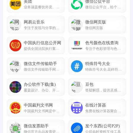
美团
微信公众平台
业务涵盖餐饮外卖、酒店预订、旅游、到店餐饮、生鲜零售等多个领域
微信公众平台，给个人、企业和组织提供业务服务与用户管理能力的全新服务平台。
网易云音乐
微信网页版
专注于发现与分享的音乐产品
微信网页版
中国执行信息公开网
色号颜色在线查询
提供全国法院执行案件的相关信息查询服务
专注于色彩管理与色彩查询的专业线上平台
微信文件传输助手
特殊符号大全
微信文件传输助手网页版入口
特殊符号大全,花样符号图案大全
办公软件下载(集)
豆包
覆盖设计、办公、开发、工业、理科、装机工具等全品类软件，版本齐全、教程配套、下载便捷
答疑解惑，提供灵感，辅助创作
中国裁判文书网
在线计算器
中国裁判文书网是中国最高人民法院于2013年7月1日建立的全国统一的裁判文书公开平台
免费在线计算器聚合平台jsq3000.com
微信发票助手
发个东西(公司P2P)
微信官方出品发票管理小程序
公司临时资料互传工具