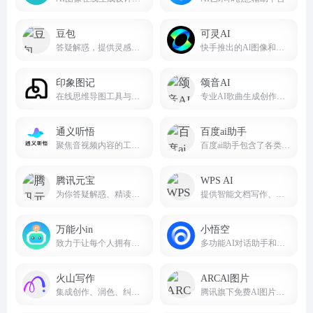
豆包
可灵AI
答疑解惑，提供灵感，辅助创作
快手推出的Al图像和视频创作平台
印象图记
颂音AI
在线思维导图工具与流程图工具
专业AI歌曲生成创作平台songin.ai
通义听悟
百度ai助手
聚焦音视频内容的工作学习AI助手
百度ai助手包含了各类热门应用，AI绘画，角色，创作，智能专家，娱乐，职场，命理，情感，学习等。
腾讯元宝
WPS AI
为你答疑解惑、精读文档、尽情创作 让元宝助你轻松工作
提供智能文档写作、长文阅读处理与人机交互等能力，与 WPS办公结合有自动生成 PPT、表格分析处理、文章改写续写、翻译等功能，助力智能办公，提升用户体验。
万能小in
小悟空
致力于让每个人拥有自己的AI 小模型。不止是工具,更是AI学习伙伴!
多功能AI对话助手和个人助理
火山写作
ARCAl图片
集成创作、润色、纠错、改写、翻译等能力的中英文 AI 写作助手。
腾讯旗下免费Al图片处理工具