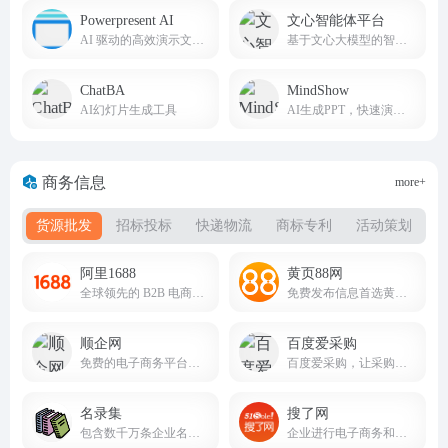
Powerpresent AI
文心智能体平台
AI 驱动的高效演示文稿创作神器
基于文心大模型的智能体（Agent）平台
ChatBA
MindShow
AI幻灯片生成工具
AI生成PPT，快速演示你的想法
商务信息
more+
货源批发
招标投标
快递物流
商标专利
活动策划
阿里1688
黄页88网
全球领先的 B2B 电商批发采购平台
免费发布信息首选黄页88网B2B电子商务网站！
顺企网
百度爱采购
免费的电子商务平台和在线114黄页网站
百度爱采购，让采购批发变得更简单。
名录集
搜了网
包含数千万条企业名录、供求信息，由众多子网站构成
企业进行电子商务和网上推广的首选行业门户，聪明的老板上搜了网！