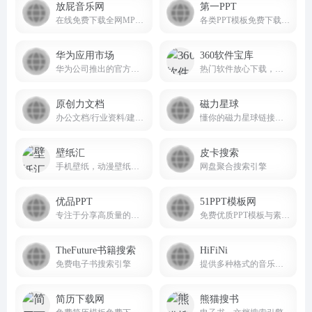
放屁音乐网
第一PPT
在线免费下载全网MP3付费歌曲 fangpi.net
各类PPT模板免费下载，PPT背景图片免费下载；
华为应用市场
360软件宝库
华为公司推出的官方应用分发平台
热门软件放心下载，尽在360软件宝库！
原创力文档
磁力星球
办公文档/行业资料/建筑施工/教育学习/标准规范/工作总结等资料下载
懂你的磁力星球链接搜索引擎cilixingqiu.vip
壁纸汇
皮卡搜索
手机壁纸，动漫壁纸，电脑壁纸、桌面壁纸免费壁纸下载
网盘聚合搜索引擎
优品PPT
51PPT模板网
专注于分享高质量的免费PPT模板下载网站
免费优质PPT模板与素材资源站
TheFuture书籍搜索
HiFiNi
免费电子书搜索引擎
提供多种格式的音乐下载服务，涵盖无损音质、高清音频等多种选择
简历下载网
熊猫搜书