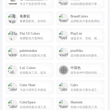
专注于色彩管理与色彩查询的专业线上平台
在线的颜色搜索引擎，你可以输入任何文字来搜索颜色
毒蘑菇
BrandColors
毒蘑菇配色，各种好看的配色方案，CSS渐变色，边框阴影，以及在线图片取色，希望能给大家带来便利！
品牌配色方案收集网站
Flat UI Colors
PlayList
免费配色方案网站
涵盖音乐、音效、视频、AI语音四个种类的内容资源，一站式解决视频工作者的素材需求。
palettemaker
pixelfika
免费的在线配色方案生成器和预览网站
提供数据驱动的颜色方案和设计元素
LoL Colors
中国色
在线配色工具，提供大量的配色方案供用户参考
提供各种中国的传统颜色的名称，CMYK值，RGB值，16进制表示。AI制作中国色图片和视频
Color Hunt
Culrs
为设计师和艺术家提供色彩灵感的网站
在线配色方案生成工具，它提供了超过500个手工策划的色彩调色板
ColorSpace
Huemint
在线调色板生成工具，主要服务于网页设计师
智能AI在线配色工具，主要帮助设计师发现独特的配色方案