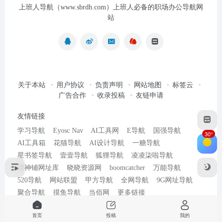
上班人导航（www.sbrdh.com）上班人必备的职场办公导航网
站
关于本站
用户协议
负责声明
网站地图
标签云
广告合作
收录投稿
友链申请
友情链接
学习导航
Eyosc Nav
AI工具网
E导航
国强导航
30°
AI工具箱
花猫导航
AI设计导航
一糖导航
星书签导航
壹壹导航
狐狸导航
凌凌柒啦导航
聚神铺网址库
晓晓资源网
boomcatcher
万能导航
520导航
网站联盟
甲方导航
全网导航
9G网址导航
聚合导航
摸鱼导航
当佰网
更多链接
首页
投稿
我的