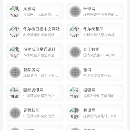
凤凰网
环球网
互联网、无线通信、电视网三网融合无缝衔接的新媒体优质体验。
环球网是中国领先的国际资讯门户
华尔街日报中文网站
华尔街见闻
向全球华语读者提供高质量的商业新闻和深度分析，并于每个工作日全天24小时更新
全球金融信息与市场分析平台wallstreetcn.com
俄罗斯卫星通讯社
金十数据
24小时全天候追踪全球每日热点新闻及时报道国内外最新及重大新闻资讯
国内领先的7×24小时全球实时财经资讯与数据服务平台
观察者网
微博
观察者网，致力于荟萃中外思想者精华，鼓励青年学人探索，建中西文化交流平台，为崛起中的精英提供决策参考。
中国社交媒体平台
巨潮资讯网
搜狐网
中国证监会指定的上市公司信息披露网站
提供24小时不间断的最新资讯和多种网络服务
界面新闻
腾讯网
中国具有影响力的原创财经新媒体
提供国内外足球、NBA、CBA等体育赛事的直播与竞猜服务