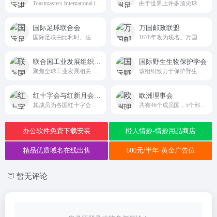
Toastmasters International is a nonprofit educational organization that builds confidence and teaches public speaking skills through a worldwide network of clubs that meet online and in person. In a supportive community or corporate environment, members prepare and deliver speeches, respond to impromptu questions,在完整和有系统的训练课程编排中，会员能按照个人的进度学习，学习到沟通的技巧，加强自我表达的能力，进一步提升自己的领导能力，成为一个更具信心的讲演者。
由于世界上许多顶尖球员因为欧洲俱乐部的高薪而齐聚于欧洲（尤其是英格兰、西班牙、意大利、德国、法国等俱乐部），使得欧足联在世界上的影响力、财富及权利也是高居六大足联之首
国际足球联合会
万国邮政联盟
国际足联由比利时、法国、丹麦、西班牙、瑞典、荷兰和瑞士倡议，于1904年5月21日在法国巴黎成立
1878年改为现名。万国邮联自1978年7月1日起成为联合国一个关于国际邮政事务的专门机构，总部设在瑞士首都伯尔尼，宗旨是促进、组织和改善国际邮政业务，并向成员提供可能的邮政技术援助。
联合国工业发展组织(UNIDO)
国际野生生物保护学会
聚焦全球工业发展相关事务，致力于推动可持续工业发展，为实现联合国可持续发展目标助力
该组织致力于保护野生生物和自然栖息地，目前在亚洲、非洲、美洲的64个国家开展工作。
红十字会与红新月会国际联合会
欧洲理事会
其成员为各国红十字会或红新月会）是一个遍布全球的志愿救援组织，目的为推动“国际红十字与红新月运动”，是全世界组织最庞大，也是最具影响力的类似组织，除了许多国家立法保障其特殊位阶外，战争时红十字也常与政府、军队紧密合作。
共有46个成员国，5个部长委员会观察员国，以及3个议会观察员国。其宗旨是保护欧洲人权、议会民主和权利的优先性；在欧洲范围内达成协议以协调各国社会和法律行为；促进实现欧洲文化的统一性。
办公软件免费下载安装
橙人情趣-情趣用品商店
精品优质域名在线出售
600元/半年-黄金广告位
暂无评论