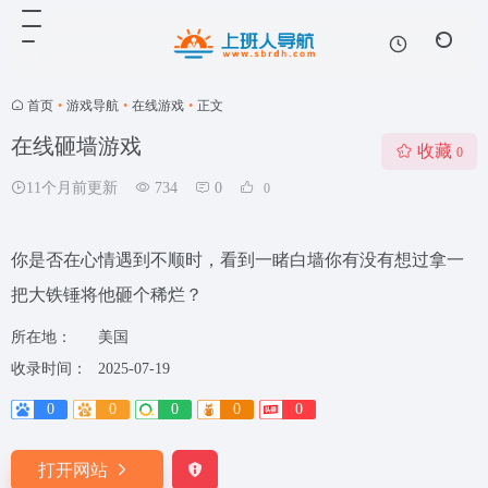
首页
•
游戏导航
•
在线游戏
•
正文
在线砸墙游戏
收藏
0
11个月前更新
734
0
0
你是否在心情遇到不顺时，看到一睹白墙你有没有想过拿一
把大铁锤将他砸个稀烂？
所在地：
美国
收录时间：
2025-07-19
0
0
0
0
0
打开网站