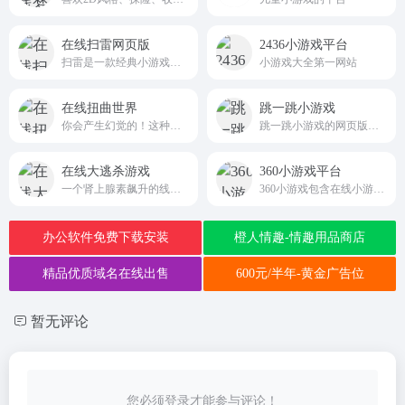
在线扫雷网页版
2436小游戏平台
扫雷是一款经典小游戏，需要逻辑和推理，进入扫雷网页版，在电脑或手机上在线就可以玩，无需下载安装
小游戏大全第一网站
在线扭曲世界
跳一跳小游戏
你会产生幻觉的！这种令人心醉神迷的光学错觉会扭曲和扭曲你的视觉。没有药物的幻觉！
跳一跳小游戏的网页版，进入网站在线即可免费玩
在线大逃杀游戏
360小游戏平台
一个肾上腺素飙升的线联机互射的游戏，有多种游戏模式：混战，组队战，夺旗，僵尸战！
360小游戏包含在线小游戏,单人小游戏,双人小游戏,网页版小游戏,跑酷游戏,冰火人小游戏,连连看,火柴人,等休闲,益智,策略,角色,棋牌,模拟经营,动作,竞技类最新小游戏。
办公软件免费下载安装
橙人情趣-情趣用品商店
精品优质域名在线出售
600元/半年-黄金广告位
暂无评论
您必须登录才能参与评论！