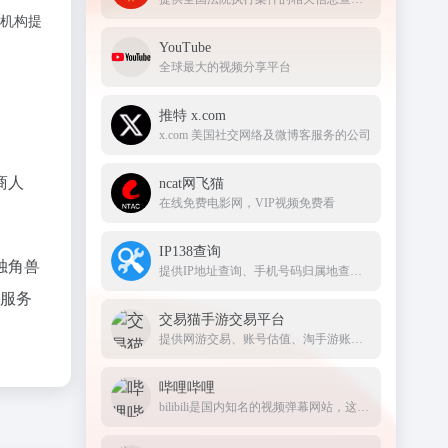
资机构提
YouTube
全球最大的视频分享平台
推特 x.com
x.com 美国社交网络及微博客服务的公司
商人
ncat网飞猫
在线免费电影网，VIP视频免费看
IP138查询
独角兽
提供IP地址查询、手机号码归属地查询、邮政编码查询及身份证号码验证等服务
+服务
交易猫手游交易平台
提供网游交易、账号估值、淘手游账号、装备道具交易、买号卖号、游戏代练、苹果代充值、游戏充值、首充号等服务，手游交易就上交易猫官网
哔哩哔哩
bilibili是国内知名的视频弹幕网站，这里有及时的动漫新番，活跃的ACG氛围，有创意的Up主。大家可以在这里找到许多欢乐。