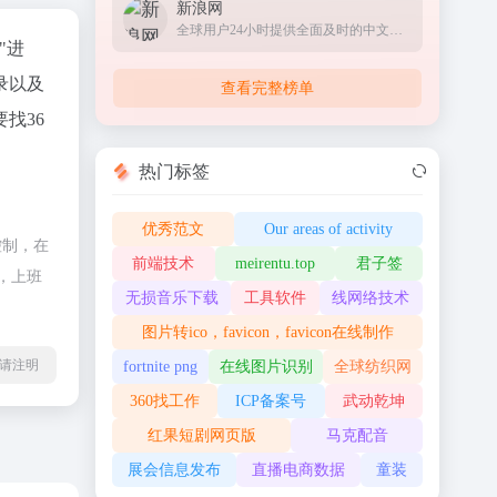
新浪网
全球用户24小时提供全面及时的中文资讯
"进
录以及
查看完整榜单
找36
热门标签
优秀范文
Our areas of activity
控制，在
前端技术
meirentu.top
君子签
，上班
无损音乐下载
工具软件
线网络技术
图片转ico，favicon，favicon在线制作
l转载请注明
fortnite png
在线图片识别
全球纺织网
360找工作
ICP备案号
武动乾坤
红果短剧网页版
马克配音
展会信息发布
直播电商数据
童装