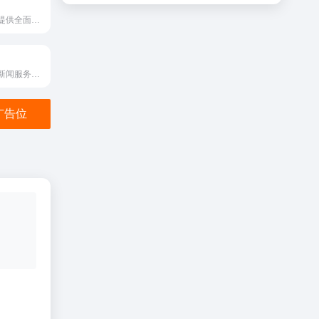
全球用户24小时提供全面及时的中文资讯
包含海量资讯的新闻服务平台
金广告位