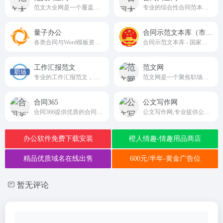
范文大全网是一个覆盖高考资讯、试卷资源、实用范文及文化内容的综合性信息平台，旨在为学生、教育工作者及职场人士提供多元化的资料支持
专业的综合性合同范本资源平台
量子办公
合同示范文本库（市场监督局）
各类合同与Word模板资源的网站
合同示范文本库 - 国家市场监督管理总局
工作汇报范文
范文网
专业的工作汇报范文，了解工作汇报的格式写法，更多的工作总结汇报范文、工作述职报告，以及其它职场类型的范文，每日更新，免费阅读！
范文网是一个聚焦职场文书、教学资料、生活应用等多场景范文的综合性资源平台
合同365
公文写作网
合同366提供优质的合同范本下载，包括和行业的合同样本，可编辑替换，律师起草审核，帮您避免合同踩坑，更多合同范本，就上合同365
公文写作网,专业提供公文写作格式模板素材,每日大量更新公文写作全站任意下载！
办公软件免费下载安装
橙人情趣-情趣用品商店
精品优质域名在线出售
600元/半年-黄金广告位
暂无评论