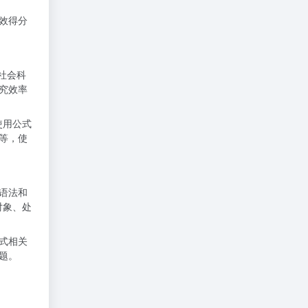
效得分
行社会科
究效率
使用公式
等，使
语法和
对象、处
式相关
题。