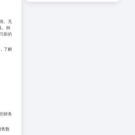
路。无
具。例
习新的
，了解
的财务
销售数