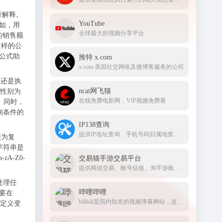
进行解释。
YouTube
如，用
全球最大的视频分享平台
的销售额
例）这样的公
公式助
推特 x.com
x.com 美国社交网络及微博客服务的公司
，还是执
ncat网飞猫
且性别为
在线免费电影网，VIP视频免费看
语句。同时，
询条件的
IP138查询
提供IP地址查询、手机号码归属地查询、邮政编码查询及身份证号码验证等服务
较为复
字符串是
zA-Z0-
交易猫手游交易平台
提供网游交易、账号估值、淘手游账号、装备道具交易、买号卖号、游戏代练、苹果代充值、游戏充值、首充号等服务，手游交易就上交易猫官网
据处理任
哔哩哔哩
要在
bilibili是国内知名的视频弹幕网站，这里有及时的动漫新番，活跃的ACG氛围，有创意的Up主。大家可以在这里找到许多欢乐。
何定义变