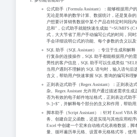
多功能智能助手
公式助手（Formula Assistant）
：能够根据用户的描述
无论是简单的数学计算、数据统计，还是复杂的
户想要计算销售数据中某个产品在特定时间段内的销
总和”，公式助手就能快速生成如 “=SUMIFS (C:C,A:A,
式，大大节省了用户手动编写公式的时间，同时
手会详细说明公式的功能、每个参数的含义以及
SQL 助手（SQL Assistant）
：专注于生成和解释
行复杂的连接操作，SQL 助手都能根据用户的需
男性的客户信息，SQL 助手可以生成类似 “SELECT * FR
当用户遇到不理解的 SQL 语句时，输入语句
含义，帮助用户快速掌握 SQL 查询的编写和理
正则表达式助手（Regex Assistant）
：正则表达
杂。Regex Assistant 允许用户通过
否为有效的电子邮件地址格式，正则表达式助手可以生成相应的正
9-.]+$”，并解释每个部分的含义和作用，帮
脚本助手（Script Assistant）
：针对 Excel VB
务、创建自定义函数，还是实现与其他应用程序
Excel 中创建一个宏来自动格式化表格数据，
量、循环遍历单元格、设置单元格格式等，使用