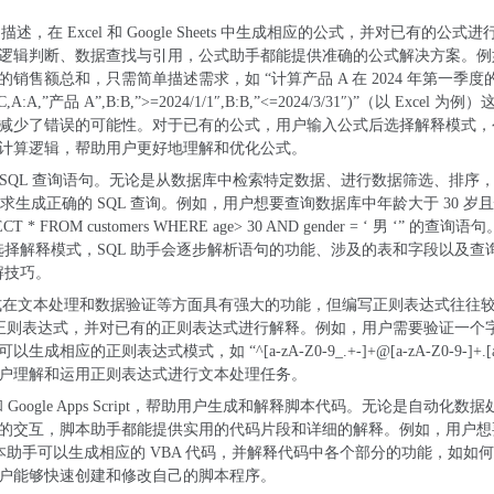
，在 Excel 和 Google Sheets 中生成相应的公式，并对已有的公式
逻辑判断、数据查找与引用，公式助手都能提供准确的公式解决方案。例
售额总和，只需简单描述需求，如 “计算产品 A 在 2024 年第一季度
”产品 A”,B:B,”>=2024/1/1″,B:B,”<=2024/3/31″)”（以 Excel 为
减少了错误的可能性。对于已有的公式，用户输入公式后选择解释模式，
计算逻辑，帮助用户更好地理解和优化公式。
 SQL 查询语句。无论是从数据库中检索特定数据、进行数据筛选、排序
求生成正确的 SQL 查询。例如，用户想要查询数据库中年龄大于 30 岁
OM customers WHERE age> 30 AND gender = ‘ 男 ‘” 的查询
后选择解释模式，SQL 助手会逐步解析语句的功能、涉及的表和字段以及查
解技巧。
式在文本处理和数据验证等方面具有强大的功能，但编写正则表达式往往
描述需求生成正则表达式，并对已有的正则表达式进行解释。例如，用户需要验证一个
则表达式模式，如 “^[a-zA-Z0-9_.+-]+@[a-zA-Z0-9-]+.[a-
助用户理解和运用正则表达式进行文本处理任务。
A 和 Google Apps Script，帮助用户生成和解释脚本代码。无论是自动化数
的交互，脚本助手都能提供实用的代码片段和详细的解释。例如，用户想
脚本助手可以生成相应的 VBA 代码，并解释代码中各个部分的功能，如如
户能够快速创建和修改自己的脚本程序。