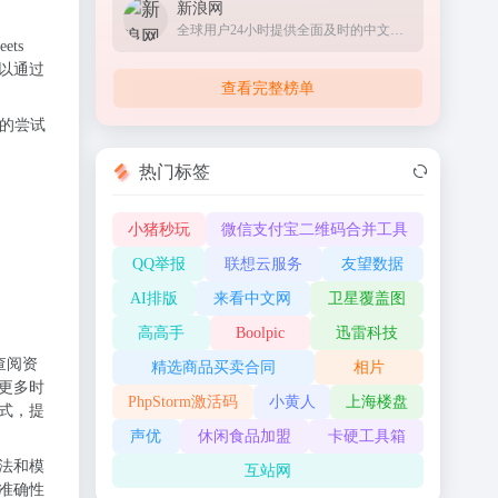
新浪网
全球用户24小时提供全面及时的中文资讯
ts
以通过
查看完整榜单
本的尝试
热门标签
小猪秒玩
微信支付宝二维码合并工具
QQ举报
联想云服务
友望数据
AI排版
来看中文网
卫星覆盖图
高高手
Boolpic
迅雷科技
查阅资
精选商品买卖合同
相片
更多时
PhpStorm激活码
小黄人
上海楼盘
式，提
声优
休闲食品加盟
卡硬工具箱
法和模
互站网
准确性