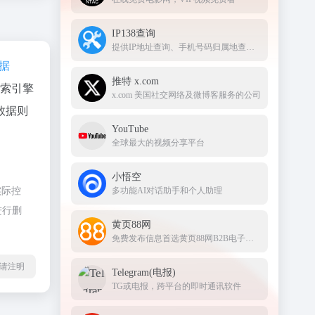
IP138查询
提供IP地址查询、手机号码归属地查询、邮政编码查询及身份证号码验证等服务
数据
推特 x.com
搜索引擎
x.com 美国社交网络及微博客服务的公司
数据则
YouTube
全球最大的视频分享平台
小悟空
实际控
多功能AI对话助手和个人助理
进行删
黄页88网
免费发布信息首选黄页88网B2B电子商务网站！
l转载请注明
Telegram(电报)
TG或电报，跨平台的即时通讯软件