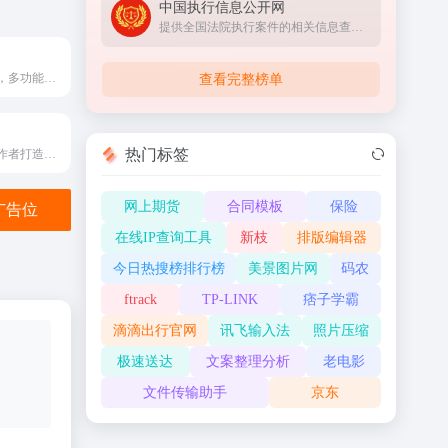
中国执行信息公开网
提供全国法院执行案件的相关信息查询服务
免费Al写作助手，多功能多语言智能写作平台
查看完整榜单
热门标签
一款专为小说创作者打造的专业 AI 写作工具。
网上期货
合同模板
保险
金广告位
在线IP查询工具
新枝
排版编辑器
今日热搜榜排行榜
美景图片网
码农
ftrack
TP-LINK
痞子学霸
滴滴出行官网
讯飞输入法
照片压缩
极速送达
文案整理分析
老电影
文件传输助手
京东