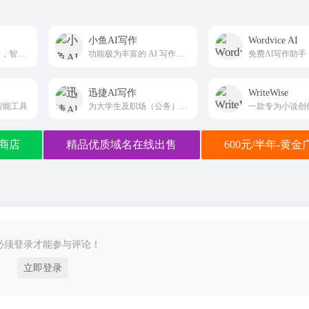
小鱼AI写作
Wordvice AI
75万 +获批项目数据，智能析热点，一键生成高质量申请书。
功能极为丰富的 AI 写作平台
迅捷Al写作
WriteWise
智能工具
为大学生及职场（公务）人士提供的全新智能写作软件
商店
精品优质域名在线出售
600元/半年-黄
必须登录才能参与评论！
立即登录