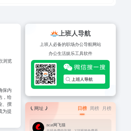
上班人导航
上班人必备的职场办公导航网站
办公
生活
娱乐
工具
软件
歌浏览
确保内
估，给
业、撰
网址
日榜
周榜
月榜
成为提
ncat网飞猫
在线免费电影网，VIP视频免费看