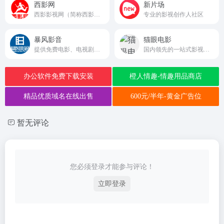
西影网
新片场
西影影视网（简称西影网）是具有国家广电总局颁发的信息网络传播视听节目许可证，由西部电影集团主办，面向全球弘扬中国影视文化的网络视听平台。西影网是以影视专业为方向，以传统文化为内核，网站内容包含60年西影历史底蕴的大量珍贵影像资料，以及具有市场化版权运营的电影、电视剧、文化、纪录片、原创、榜样、体育、旅游、教育、音乐、圈子等方向。
专业的影视创作人社区
暴风影音
猫眼电影
提供免费电影、电视剧、综艺、动漫、体育等视频内容的在线观看和下载
国内领先的一站式影视娱乐服务平台maoyan.com
办公软件免费下载安装
橙人情趣-情趣用品商店
精品优质域名在线出售
600元/半年-黄金广告位
暂无评论
您必须登录才能参与评论！
立即登录