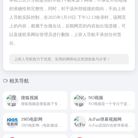
本站上班人导航提供的华数TV都来源于网络，不保证外部链接
的准确性和完整性，同时，对于该外部链接的指向，不由上班
人导航实际控制，在2025年1月19日 下午12:13收录时，该网页
上的内容，都属于合规合法，后期网页的内容如出现违规，可
以直接联系网站管理员进行删除，上班人导航不承担任何责
任。
上班人导航致力于优质、实用的网络站点资源收集与分享！
相关导航
搜狐视频
NO视频
搜狐视频是搜狐旗下专业的综合视频网站，提供正版高清电影、电视剧、综艺、纪录片、动漫等。网罗最新最热新闻、娱乐资讯，同时提供免费视频空间和视频分享服务。
NO视频是一个专注于提供最新海外热门剧集的在线平台，致力于为用户提供无广告、友好的追剧体验。用户可以方便地在线观看各种类型的影视内容，包括电影、电视剧、综艺和动漫。
1905电影网
AcFun弹幕视频网
1905电影网（电影频道官方网站），涵盖最新电影、好看的电影、经典电影、电影推荐、免费电影、高清电影在线观看及海量最新电影图文视频资讯，看电影就上电影网1905.com。
AcFun是国内首家弹幕视频网站，这里有全网独家动漫新番， 友好的弹幕氛围，有趣的UP主，好玩有科技感的虚拟偶像，年轻人都在用。