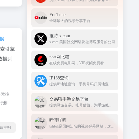
YouTube
全球最大的视频分享平台
推特 x.com
数据
x.com 美国社交网络及微博客服务的公司
搜索引擎
ncat网飞猫
数据则
在线免费电影网，VIP视频免费看
IP138查询
提供IP地址查询、手机号码归属地查询、邮政编码查询及身份证号码验证等服务
实际控
交易猫手游交易平台
行删
提供网游交易、账号估值、淘手游账号、装备道具交易、买号卖号、游戏代练、苹果代充值、游戏充值、首充号等服务，手游交易就上交易猫官网
哔哩哔哩
bilibili是国内知名的视频弹幕网站，这里有及时的动漫新番，活跃的ACG氛围，有创意的Up主。大家可以在这里找到许多欢乐。
l转载请注明