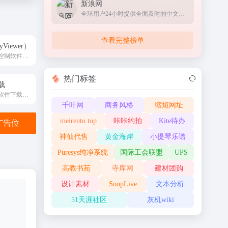
新浪网
全球用户24小时提供全面及时的中文资讯
查看完整榜单
Viewer）
安全稳定的远程控制软件可让用户随时随地实现电脑远程控制和访问。
热门标签
载
电脑各大浏览器软件下载大全
千叶网
商务风格
缩短网址
meirentu.top
咔咔约拍
Kite待办
金广告位
神仙代售
黄金海岸
小提琴乐谱
Puresys纯净系统
国际工会联盟
UPS
高教书苑
寺库网
建材团购
设计素材
SoopLive
文本分析
51天涯社区
灰机wiki