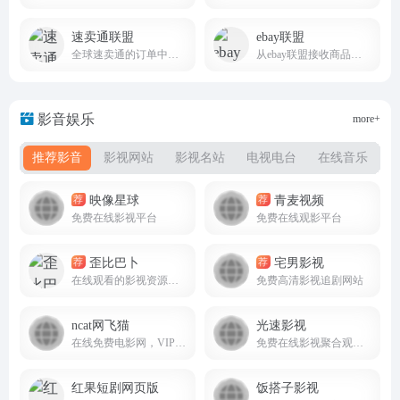
速卖通联盟
ebay联盟
全球速卖通的订单中赚取佣金
从ebay联盟接收商品推广赚取金钱
影音娱乐
more+
推荐影音
影视网站
影视名站
电视电台
在线音乐
映像星球
青麦视频
荐
荐
免费在线影视平台
免费在线观影平台
歪比巴卜
宅男影视
荐
荐
在线观看的影视资源平台
免费高清影视追剧网站
ncat网飞猫
光速影视
在线免费电影网，VIP视频免费看
免费在线影视聚合观影平台4kzaixian.top
红果短剧网页版
饭搭子影视