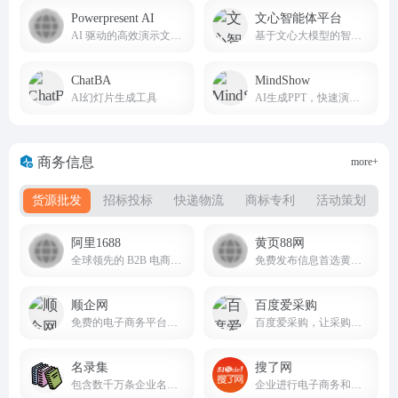
Powerpresent AI
文心智能体平台
AI 驱动的高效演示文稿创作神器
基于文心大模型的智能体（Agent）平台
ChatBA
MindShow
AI幻灯片生成工具
AI生成PPT，快速演示你的想法
商务信息
more+
货源批发
招标投标
快递物流
商标专利
活动策划
阿里1688
黄页88网
全球领先的 B2B 电商批发采购平台
免费发布信息首选黄页88网B2B电子商务网站！
顺企网
百度爱采购
免费的电子商务平台和在线114黄页网站
百度爱采购，让采购批发变得更简单。
名录集
搜了网
包含数千万条企业名录、供求信息，由众多子网站构成
企业进行电子商务和网上推广的首选行业门户，聪明的老板上搜了网！