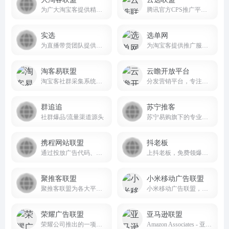
为广大淘宝客提供精选商品，优质采集群跟推，节省时间及人力成本
腾讯官方CPS推广平台，汇聚低价高佣的品牌好物，并整合全网流量推广商品，助力商家销量倍增，为推广者带来丰厚收入。
实选
选单网
为直播带货团队提供高效、便捷的选品服务
为淘宝客提供推广服务的大数据平台
淘客易联盟
云瞻开放平台
淘宝客社群采集系统，实时汇总全网淘客优惠卷数据,为淘宝客提供大数据选单服务
分发营销平台，专注于本地生活吃喝玩乐购全场景私域流量营销推广服务
群追追
苏宁推客
社群爆品/流量渠道源头
苏宁易购旗下的专业电商推广平台
携程网站联盟
抖老板
通过投放广告代码、共建旅行网站、线下代订、电话分销专线等方式，分销携程酒店、机票、旅游、火车票、门票、礼品卡，轻松赚钱
上抖老板，免费领爆款样品！网红带货选品，就上抖老板！doulaoban.com/
聚推客联盟
小米移动广告联盟
聚推客联盟为各大平台官方授权的工具商和服务商，专注为用户提供免费赚钱的CPS、CPA等推广活动，并支持开放API接口，随时随地推广赚钱，佣金高、结算快，满足用户对淘宝、天猫、京东、拼多多、唯品会、美团、饿了么等衣、食、住、行在内的多平台资源整合需求。
小米移动广告联盟，小米公司为应用开发者提供的流量变现服务平台，开发者可以嵌入广告SDK，通过发布小米推广商的广告获得分成。
荣耀广告联盟
亚马逊联盟
荣耀公司推出的一项广告变现服务，旨在通过智能化、精准化的广告投放方式，帮助开发者和广告主实现高效变现和商业增长
Amazon Associates - 亚马逊的联盟营销计划