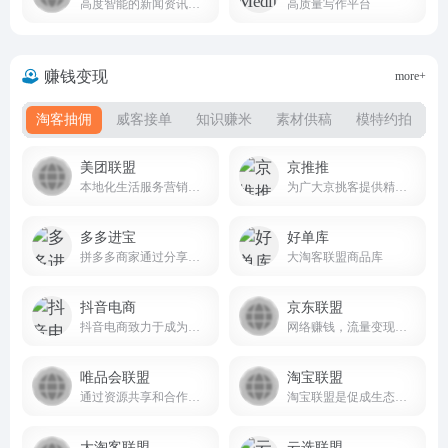
高度智能的新闻资讯应用
高质量写作平台
赚钱变现
more+
淘客抽佣
威客接单
知识赚米
素材供稿
模特约拍
美团联盟
京推推
本地化生活服务营销联盟平台
为广大京挑客提供精选商品和采集群发软件
多多进宝
好单库
拼多多商家通过分享商品链接来获得佣金，从而实现销量和流量的增长
大淘客联盟商品库
抖音电商
京东联盟
抖音电商致力于成为用户发现并获得优价好物的首选平台
网络赚钱，流量变现，专业电商CPS联盟平台
唯品会联盟
淘宝联盟
通过资源共享和合作推广，提升平台的影响力和业务增长
淘宝联盟是促成生态合作伙伴与广告主生意经营的平台，合作伙伴包含且不仅限于各类流量媒体、内容媒体、社交个人、网红达人、MCN机构、招商服务商、工具服务商、代理机构等。平台优势：零门槛，淘宝账户登录即可推广；零成本，专做商品推荐与分享不囤货不发货；零风险，分享推广轻松学会带来成交拿佣金。
大淘客联盟
云选联盟