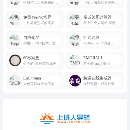
这封信，写给未来的自己，问问当初的梦想是否还在坚持；这封信，写给未来的爱人，让他/她看到你十年不变的爱恋。
用脑力游戏和竞赛来测试人类一些反应及记忆能力
免费Yes/No塔罗
亲戚关系计算器
一种简化形式的塔罗牌玩法
路人甲个人网站,展示前端开发作品,致力于web开发组件化,Keep It Simple,Stupid
自由钢琴
押韵词典
利用HTML5技术开发的在线钢琴应用
AZRhymes 作词者，说唱歌手和诗人的押韵词典
60秒冥想
EMOJIALL
心灵的 60 秒冥想绿洲
超全的 emoji 表情
EnChroma
装逼在线生成器
为色盲群体带来了前所未有的希望与改变，在色盲矫正技术研发、产品推广与用户支持等方面占据着重要地位。
在线免费生成各种装逼图片