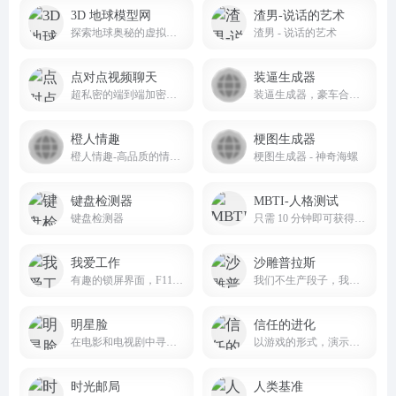
3D 地球模型网
渣男-说话的艺术
探索地球奥秘的虚拟之窗
渣男 - 说话的艺术
点对点视频聊天
装逼生成器
超私密的端到端加密视频聊天，无需要QQ微信
装逼生成器，豪车合同生成器，装逼助手，装逼整蛊生成器，在线装逼制图，秃头生成器，猪八戒生成器，搞笑图片和炫耀图片一键制作平台
橙人情趣
梗图生成器
橙人情趣-高品质的情趣用品商店
梗图生成器 - 神奇海螺
键盘检测器
MBTI-人格测试
键盘检测器
只需 10 分钟即可获得关于您是谁以及您为什么以这种方式做事的“异常准确”描述。
我爱工作
沙雕普拉斯
有趣的锁屏界面，F11全屏，文案可自定义
我们不生产段子，我们只是沙雕新闻的搬运工
明星脸
信任的进化
在电影和电视剧中寻找你的明星脸
以游戏的形式，演示人类相处时的信任博弈
时光邮局
人类基准