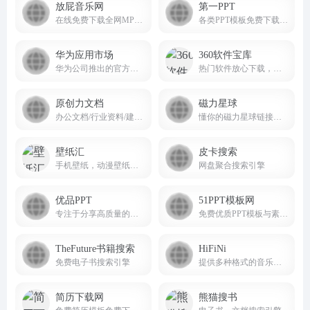
放屁音乐网
第一PPT
在线免费下载全网MP3付费歌曲 fangpi.net
各类PPT模板免费下载，PPT背景图片免费下载；
华为应用市场
360软件宝库
华为公司推出的官方应用分发平台
热门软件放心下载，尽在360软件宝库！
原创力文档
磁力星球
办公文档/行业资料/建筑施工/教育学习/标准规范/工作总结等资料下载
懂你的磁力星球链接搜索引擎cilixingqiu.vip
壁纸汇
皮卡搜索
手机壁纸，动漫壁纸，电脑壁纸、桌面壁纸免费壁纸下载
网盘聚合搜索引擎
优品PPT
51PPT模板网
专注于分享高质量的免费PPT模板下载网站
免费优质PPT模板与素材资源站
TheFuture书籍搜索
HiFiNi
免费电子书搜索引擎
提供多种格式的音乐下载服务，涵盖无损音质、高清音频等多种选择
简历下载网
熊猫搜书