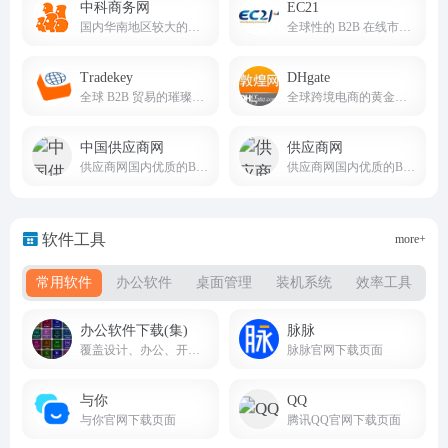
中科商务网
EC21
国内华南地区较大的网上商务平台和始终领先的b2b电子商务服务提供商
全球性的 B2B 在线市场，为全球买家和卖家提供服务
Tradekey
DHgate
全球 B2B 贸易的璀璨之星
全球跨境电商的黄金启航点
中国供应商网
供应商网
供应商网国内优质的B2B网站，是中小企业老板推广的B2B平台
供应商网国内优质的B2B网站，是中小企业老板推广的B2B平台，是百度爱采购官方合作平台
软件工具
more+
常用软件
办公软件
桌面管理
装机系统
效率工具
办公软件下载(集)
脉脉
覆盖设计、办公、开发、工业、理科、装机工具等全品类软件，版本齐全、教程配套、下载便捷
脉脉官网下载页面
与你
QQ
与你官网下载页面
腾讯QQ官网下载页面