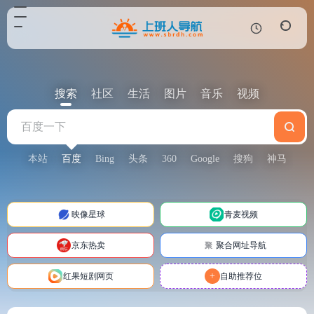
搜索
社区
生活
图片
音乐
视频
本站
百度
Bing
头条
360
Google
搜狗
神马
映像星球
青麦视频
京东热卖
聚合网址导航
聚
+
红果短剧网页
自助推荐位