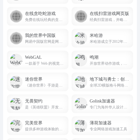
在线贪吃蛇游戏
在线扫雷游戏网页版
免费在线玩经典的贪吃蛇游戏。吃食物，但不要撞到墙壁或自己的尾巴！
经典扫雷游戏，并略作改进，在电脑或手机上打开网页就可以玩，无需下载安装
我的世界中国版
米哈游
网易中国版官网是网易游戏代理运营的官方平台
米哈游成立于2012年，是一家深耕动漫文化的科技公司。米哈游多年来秉持技术自主创新，坚持走原创精品之路，围绕原创IP打造了涵盖漫画、动画、游戏、音乐、小说及动漫周边的全产业链。
WebGAL
鸣潮
一款基于 Web 的视觉小说（Galgame）制作引擎
开放世界动作游戏，主打高自由度的动作战斗玩法与丰富多样的开放世界探索。
迷你世界
地下城与勇士：创新世纪
《迷你世界》手游是一款超好玩的3D沙盒游戏
全球2D横版格斗网络游戏（MMOACT）的先行者
无畏契约
Golink加速器
是《英雄联盟》开发商拳头游戏开发、腾讯代理、风靡全球的PC端战术射击力作
专门为海外华人设计的网络加速工具
完美世界
薄荷加速器
提供多种游戏体验的平台
专业网络游戏加速工具