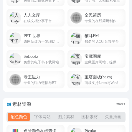
免费简历模板免费下载网站
电子书、文档搜索引擎
人人文库
全民简历
在线文档分享平台
专业的在线简历制作管理平台
PPT 世界
猫耳FM
该网站致力于发现幻灯的力量，为 Z 世代职场人提供 “智办公” 解决方案
知名的 ACG 音频平台
SoBooks
宝藏图库
免费的电子书下载网站
宝藏图库网站，提供海量高清壁纸资源，动漫、游戏、美女、风景等壁纸类型应有尽有。轻松下载心仪壁纸，装点您的电脑。壁纸大全任你挑选，尽在宝藏图库！
老王磁力
宝塔面板(bt.cn)
专业的磁力链接与BT种子搜索引擎
面板支持Linux与Windows系统
素材资源
more+
配色颜色
字体网站
图片素材
图标素材
矢量插画
免
色号颜色在线查询
Picular