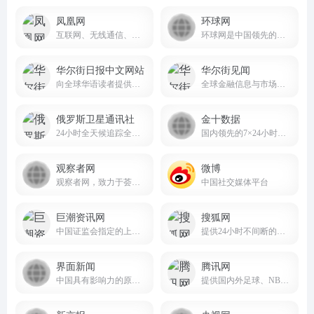
凤凰网
环球网
互联网、无线通信、电视网三网融合无缝衔接的新媒体优质体验。
环球网是中国领先的国际资讯门户
华尔街日报中文网站
华尔街见闻
向全球华语读者提供高质量的商业新闻和深度分析，并于每个工作日全天24小时更新
全球金融信息与市场分析平台wallstreetcn.com
俄罗斯卫星通讯社
金十数据
24小时全天候追踪全球每日热点新闻及时报道国内外最新及重大新闻资讯
国内领先的7×24小时全球实时财经资讯与数据服务平台
观察者网
微博
观察者网，致力于荟萃中外思想者精华，鼓励青年学人探索，建中西文化交流平台，为崛起中的精英提供决策参考。
中国社交媒体平台
巨潮资讯网
搜狐网
中国证监会指定的上市公司信息披露网站
提供24小时不间断的最新资讯和多种网络服务
界面新闻
腾讯网
中国具有影响力的原创财经新媒体
提供国内外足球、NBA、CBA等体育赛事的直播与竞猜服务