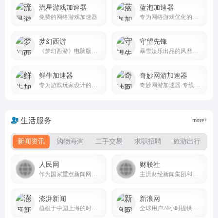
流星游戏加速器
蓝泡加速器
免费的网络游戏加速器
专为网络游戏优化的免费加速软件
梦幻西游
守望先锋
《梦幻西游》电脑版，网易回合制网游旗舰，西游题材扛鼎之作
暴雪娱乐出品的风靡全球的团队动作游戏
鲜牛加速器
奇妙网游加速器
专为游戏玩家设计的网络优化工具
奇妙网游加速器-专线加速千款热门网游,超稳定更畅快
生活服务
more+
新闻资讯
购物海淘
二手交易
求职招聘
旅游出行
人民网
财联社
作为国家重点新闻网站 people.com.cn
主流财经新闻集团和财经通讯社
澎湃新闻
新浪网
植根于中国上海的时政思想类互联网平台
全球用户24小时提供全面及时的中文资讯