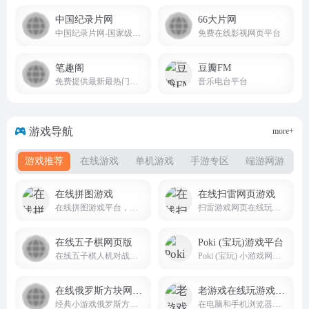
中国纪录片网
66大片网
中国纪录片网-国家级纪录片新媒体综合性产业运营平台_央视网
免费在线影视网页平台
笔趣阁
豆瓣FM
免费提供最新最热门小说阅读
音乐电台平台
游戏导航
more+
游戏推荐
在线游戏
单机游戏
手游专区
端游网游
在线拼图游戏
在线扫雷网页游戏
在线拼图游戏平台，可以在这里创建、玩和分享拼图
扫雷游戏网页在线玩无需登录
在线五子棋网页版
Poki (宝玩)游戏平台
在线五子棋人机对战电脑网页版在线玩
Poki (宝玩) 小游戏网站免费在线游戏的世界
在线俄罗斯方块网页版
老游戏在线玩游戏平台
经典小游戏俄罗斯方块网页版，童年乐趣走起来
在电脑和手机浏览器里畅玩 2500+ 中文老游戏老游戏在线玩，支持触屏、键盘、存档！包括 FC, SFC, N64, GB, GBC, GBA, NDS 等多种游戏机平台。zaixianwan.app