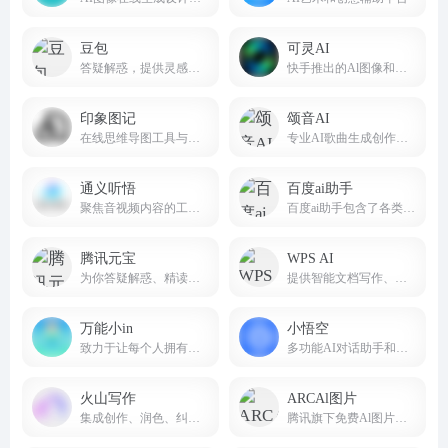
豆包
可灵AI
答疑解惑，提供灵感，辅助创作
快手推出的Al图像和视频创作平台
印象图记
颂音AI
在线思维导图工具与流程图工具
专业AI歌曲生成创作平台songin.ai
通义听悟
百度ai助手
聚焦音视频内容的工作学习AI助手
百度ai助手包含了各类热门应用，AI绘画，角色，创作，智能专家，娱乐，职场，命理，情感，学习等。
腾讯元宝
WPS AI
为你答疑解惑、精读文档、尽情创作 让元宝助你轻松工作
提供智能文档写作、长文阅读处理与人机交互等能力，与 WPS办公结合有自动生成 PPT、表格分析处理、文章改写续写、翻译等功能，助力智能办公，提升用户体验。
万能小in
小悟空
致力于让每个人拥有自己的AI 小模型。不止是工具,更是AI学习伙伴!
多功能AI对话助手和个人助理
火山写作
ARCAl图片
集成创作、润色、纠错、改写、翻译等能力的中英文 AI 写作助手。
腾讯旗下免费Al图片处理工具