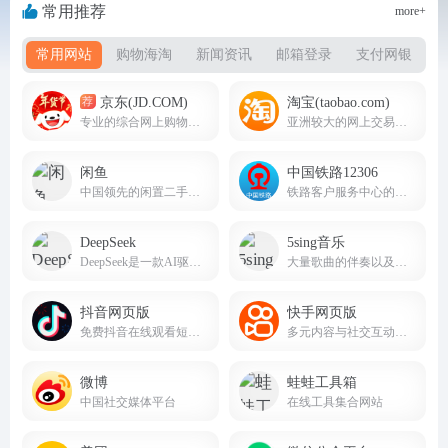
常用推荐
more+
常用网站
购物海淘
新闻资讯
邮箱登录
支付网银
京东(JD.COM)
淘宝(taobao.com)
荐
专业的综合网上购物商城，为您提供正品低价的购物选择、优质便捷的服务体验。
亚洲较大的网上交易平台
闲鱼
中国铁路12306
中国领先的闲置二手交易平台
铁路客户服务中心的官方网站
DeepSeek
5sing音乐
DeepSeek是一款AI驱动的智能搜索引擎，AI智能助手，帮助我们提高办公生活效率。deepseek.com
大量歌曲的伴奏以及歌词免费下载，将喜爱的音乐或者歌曲作为手机彩铃下载
抖音网页版
快手网页版
免费抖音在线观看短剧，电影，电视剧，直播，短视频等内容douyin.com
多元内容与社交互动的短视频生态平台
微博
蛙蛙工具箱
中国社交媒体平台
在线工具集合网站