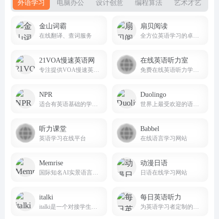
外语学习
电脑办公
设计创意
编程算法
艺术才艺
金山词霸
扇贝阅读
在线翻译、查词服务
全方位英语学习的卓越平台
21VOA慢速英语网
在线英语听力室
专注提供VOA慢速英语音频、原文、翻译及下载服务
免费在线英语听力学习网站
NPR
Duolingo
适合有英语基础的学习者提升听力理解能力
世界上最受欢迎的语言学习平台之一
听力课堂
Babbel
英语学习在线平台
在线语言学习网站
Memrise
动漫日语
国际知名AI实景语言学习平台
日语在线学习网站
italki
每日英语听力
italki是一个对接学生和教师，进行一对一在线语言学习课程的国际语言学习社区
为英语学习者定制的英语听力训练软件