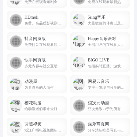
免费在线观看短剧全集,收集抖音及各大视频平台最热短剧平台！novelquickapp
免费在线观看最新热门电影、电视剧、动漫、综艺与体育赛事,娱乐追剧最佳搭子。
HDmoli
5sing音乐
免费、高品质影视剧在线观看服务的网站
大量歌曲的伴奏以及歌词免费下载，将喜爱的音乐或者歌曲作为手机彩铃下载
抖音网页版
Happy音乐派对
免费抖音在线观看短剧，电影，电视剧，直播，短视频等内容douyin.com
全网用户的在线多人同步听歌互动平台
快手网页版
BIGO LIVE
多元内容与社交互动的短视频生态平台
包括实时直播、游戏直播、视频聊天、礼物打赏、PK对战等 bigolive
动漫屋
网易云音乐
为看漫画的人而生
专注于发现与分享的音乐产品
樱花动漫
囧次元动漫
给动漫迷们带来最好看的在线樱花动漫站
囧次元致力于为所有动画迷提供最好的动漫在线平台（9ciyuan.net）。
蓝莓视频
森萝写真网
浙江广播电视集团新媒体，整合浙江卫视在内的18个广播电视频道的优势资源， 打造“浙江第一视频门户”，为网民提供互联网、通信网、电视网三网融合、无缝衔接的新媒体优质服务。
分享清新唯美写真与高质感美图的平台