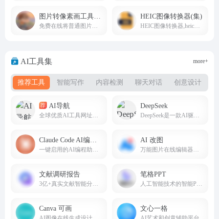
图片转像素画工具(集)
HEIC图像转换器(集)
免费在线将普通图片转换为像素风格图像
HEIC图像转换器,heic转JPG、PNG在线转换免费工具
AI工具集
more+
推荐工具
智能写作
内容检测
聊天对话
创意设计
AI导航
DeepSeek
荐
全球优质AI工具网址导航(8nav.com)
DeepSeek是一款AI驱动的智能搜索引擎，AI智能助手，帮助我们提高办公生活效率。deepseek.com
Claude Code AI编程助手
AI 改图
一键启用的AI编程助手，免安装使用。
万能图片在线编辑器；AI,EPS,PSD,SVG全格式支持。
文献调研报告
笔格PPT
3亿+真实文献智能分析，一键生成任何类型的文章！
人工智能技术的智能PPT生成平台
Canva 可画
文心一格
AI图像在线生成设计工具
AI艺术和创意辅助平台