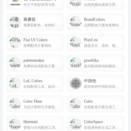
专注于色彩管理与色彩查询的专业线上平台
在线的颜色搜索引擎，你可以输入任何文字来搜索颜色
毒蘑菇
BrandColors
毒蘑菇配色，各种好看的配色方案，CSS渐变色，边框阴影，以及在线图片取色，希望能给大家带来便利！
品牌配色方案收集网站
Flat UI Colors
PlayList
免费配色方案网站
涵盖音乐、音效、视频、AI语音四个种类的内容资源，一站式解决视频工作者的素材需求。
palettemaker
pixelfika
免费的在线配色方案生成器和预览网站
提供数据驱动的颜色方案和设计元素
LoL Colors
中国色
在线配色工具，提供大量的配色方案供用户参考
提供各种中国的传统颜色的名称，CMYK值，RGB值，16进制表示。AI制作中国色图片和视频
Color Hunt
Culrs
为设计师和艺术家提供色彩灵感的网站
在线配色方案生成工具，它提供了超过500个手工策划的色彩调色板
Huemint
ColorSpace
智能AI在线配色工具，主要帮助设计师发现独特的配色方案
在线调色板生成工具，主要服务于网页设计师