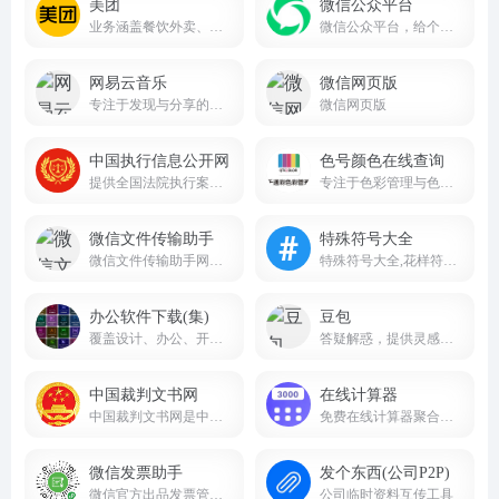
美团
微信公众平台
业务涵盖餐饮外卖、酒店预订、旅游、到店餐饮、生鲜零售等多个领域
微信公众平台，给个人、企业和组织提供业务服务与用户管理能力的全新服务平台。
网易云音乐
微信网页版
专注于发现与分享的音乐产品
微信网页版
中国执行信息公开网
色号颜色在线查询
提供全国法院执行案件的相关信息查询服务
专注于色彩管理与色彩查询的专业线上平台
微信文件传输助手
特殊符号大全
微信文件传输助手网页版入口
特殊符号大全,花样符号图案大全
办公软件下载(集)
豆包
覆盖设计、办公、开发、工业、理科、装机工具等全品类软件，版本齐全、教程配套、下载便捷
答疑解惑，提供灵感，辅助创作
中国裁判文书网
在线计算器
中国裁判文书网是中国最高人民法院于2013年7月1日建立的全国统一的裁判文书公开平台
免费在线计算器聚合平台jsq3000.com
微信发票助手
发个东西(公司P2P)
微信官方出品发票管理小程序
公司临时资料互传工具