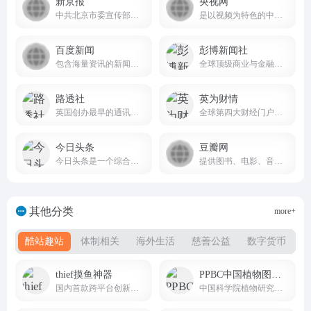
新京报
央视网
中共北京市委宣传部主管主办的综合性新闻资讯平台
是以视频为特色的中央重点新闻网站
百度新闻
彭博新闻社
包含海量资讯的新闻服务平台
全球顶级商业与金融信息综合平台
路透社
英为财情
英国创办最早的通讯社，也是全球四大通讯社之一
全球第四大财经门户网站Investing.com的中文官方平台
今日头条
豆瓣网
今日头条是一个综合性的信息服务平台
提供图书、电影、音乐唱片的推荐、评论和价格比较，以及城市独特的文化生活。
其他分类
more+
酷站趣站
体制相关
海外生活
慈善公益
数字货币
thief摸鱼神器
PPBC中国植物图像库
国内首款跨平台创新摸鱼软件
中国科学院植物研究所建立的国家级权威植物影像数据库