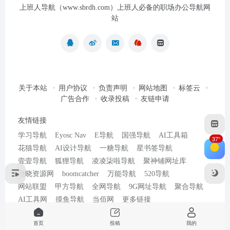
上班人导航（www.sbrdh.com）上班人必备的职场办公导航网
站
关于本站
用户协议
负责声明
网站地图
标签云
广告合作
收录投稿
友链申请
友情链接
学习导航
Eyosc Nav
E导航
国强导航
AI工具箱
37°
花猫导航
AI设计导航
一糖导航
星书签导航
壹壹导航
狐狸导航
凌凌柒啦导航
聚神铺网址库
晓晓资源网
boomcatcher
万能导航
520导航
网站联盟
甲方导航
全网导航
9G网址导航
聚合导航
AI工具网
摸鱼导航
当佰网
更多链接
首页
投稿
我的