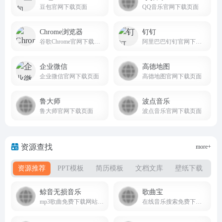
豆包官网下载页面
QQ音乐官网下载页面
Chrome浏览器
钉钉
谷歌Chrome官网下载页面
阿里巴巴钉钉官网下载页面
企业微信
高德地图
企业微信官网下载页面
高德地图官网下载页面
鲁大师
波点音乐
鲁大师官网下载页面
波点音乐官网下载页面
资源查找
more+
资源推荐
PPT模板
简历模板
文档文库
壁纸下载
书
鲸音无损音乐
歌曲宝
mp3歌曲免费下载网站，可以在线免费全网音乐免费下载,无损音乐下载
在线音乐搜索免费下载全网音质gequbao.com