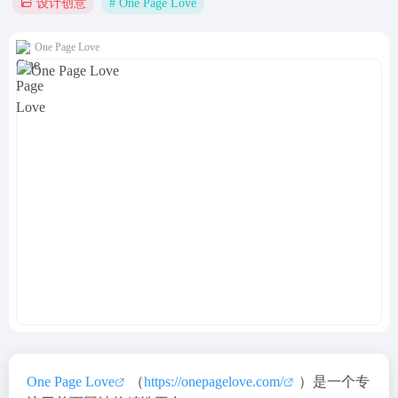
# One Page Love
设计创意
One Page Love
One Page Love
（
https://onepagelove.com/
）是一个专