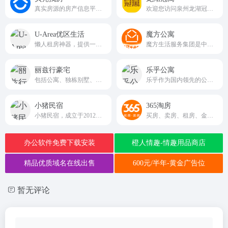
真实房源的房产信息平台,为买房、二手房、新房购买以及杭州租房需求的用户提供便捷服务
欢迎您访问泉州龙湖冠寓官网.龙湖冠寓租赁住房是龙湖集团面向新世代人群租住生活形态及消费升级需求推出的集中式长租公寓品牌.为您提供泉州长租公寓出租、泉州酒店式公寓等信息.
U-Area优区生活
魔方公寓
懒人租房神器，提供一个创新的即时求租平台
魔方生活服务集团是中国公共租赁业市场规模领先的“连锁长租公寓”运营商，业务覆盖北上广深等20个主要城市。为精英人士、白领、企业基层员工提供安全、便捷、 舒适、友好的租住解决方案。
丽兹行豪宅
乐乎公寓
包括公寓、独栋别墅、海外豪宅、四合院、海外房产置业
乐乎作为国内领先的公寓连锁品牌及社区运营品牌，现已经经营十里河店、公益西桥店、传媒大学、立水桥等近30个社区
小猪民宿
365淘房
小猪民宿，成立于2012年，是专业的房屋共享经济平台，提供特色住宿服务。平台致力于利用房屋闲置资源，建立一个诚信、安全的在线沟通和交易平台，通过保洁和智能家居等服务，创建一个绿色住宿生态系统。
买房、卖房、租房、金融等综合服务平台。
办公软件免费下载安装
橙人情趣-情趣用品商店
精品优质域名在线出售
600元/半年-黄金广告位
暂无评论