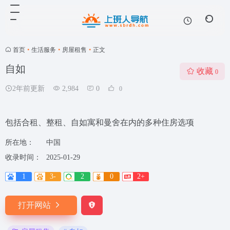
首页
•
生活服务
•
房屋租售
•
正文
自如
收藏
0
2年前更新
2,984
0
0
包括合租、整租、自如寓和曼舍在内的多种住房选项
所在地：
中国
收录时间：
2025-01-29
1
3-
2
0
2+
打开网站