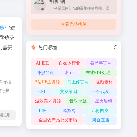
哔哩哔哩
bilibili是国内知名的视频弹幕网站，这里有及时的动漫新番，活跃的ACG氛围，有创意的Up主。大家可以在这里找到许多欢乐。
查看完整榜单
数据
"进
引擎收录
热门标签
则需要
AI IDE
自媒体行业
微差事官网
外服加速
相声
在线PDF处理
B站UP主资源
马上修官网
视频素材
实际控
进行删
CRI
文案策划
一件代发
游戏美术资源
音乐导航
星火绘镜
IBM
遨游网
几何图案
l转载请注明
全国农产品批发市场
聚合直播