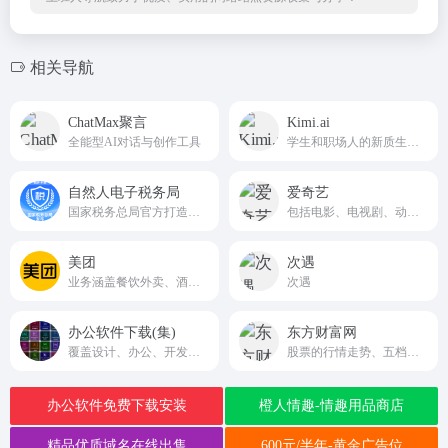
相关导航
ChatMax聚言
Kimi.ai
全能型AI对话与创作工具
学生和职场人的新质生产力工具
自然人电子税务局
爱奇艺
国家税务总局官方打造的全国统一线上办税平台
包括电影、电视剧、动漫、综艺等在内的丰富视频内容，满足不同观众的需求。
美团
次遇
业务涵盖餐饮外卖、酒店预订、旅游、到店餐饮、生鲜零售等多个领域
次遇
办公软件下载(集)
东方财富网
覆盖设计、办公、开发、工业、理科、装机工具等全品类软件，版本齐全、教程配套、下载便捷
股票的行情走势、五档盘口、逐笔交易等实时行情数据
办公软件免费下载安装
橙人情趣-情趣用品商店
精品优质域名在线出售
600元/半年-黄金广告位