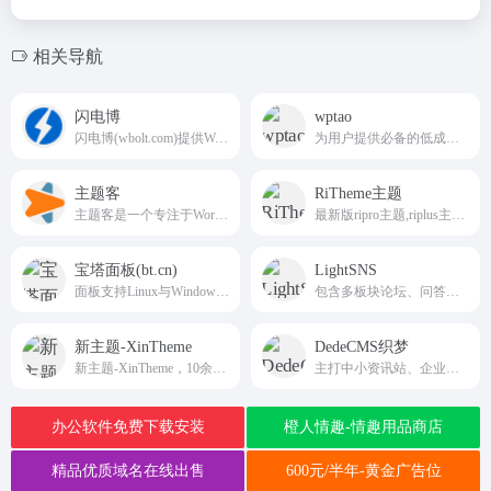
相关导航
闪电博
wptao
闪电博(wbolt.com)提供WordPress原创主题模板和插件，定制服务及专业WordPress技术服务。此外我们也会提供一系列的站长工具，WordPress技巧和教程及前沿IT资讯。
为用户提供必备的低成本营销工具，如WordPress连接微博、微信机器人、淘宝客插件（wptao）等。
主题客
RiTheme主题
主题客是一个专注于WordPress原创主题开发，模板、插件、教程、经验分享的WordPress站点。
最新版ripro主题,riplus主题下载，正版ripro下载，ripro授权购买,顶尖的资源类付费类wordpress主题下载，高级WordPress主题开发，资源类网站程序源码开发首选。
宝塔面板(bt.cn)
LightSNS
面板支持Linux与Windows系统
包含多板块论坛、问答、VIP、充值、付费可见等一系列强大的轻社区系统lightsns.com
新主题-XinTheme
DedeCMS织梦
新主题-XinTheme，10余年专注于WordPress主题开发与企业建站解决方案，提供高品质的WordPress主题，助力企业快速搭建专业网站，实现高效运营与品牌提升，轻松打造属于您的企业官网。
主打中小资讯站、企业官网、行业门户快速搭建，自带完善模板引擎与自定义内容模型
办公软件免费下载安装
橙人情趣-情趣用品商店
精品优质域名在线出售
600元/半年-黄金广告位