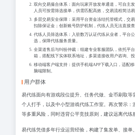
双向交易撮合体系：面向玩家开放发单通道，可自主发
人员可按需筛选接单，供需匹配高效，交易流程简洁易
多层交易安全保障：采用平台资金冻结托管模式，交易
扣除保证金；创新账号防护机制，代练人员无法直接查
代练人员筛选体系：入驻数万认证代练从业者，平台公
选，保障代练服务质量。
全渠道售后与纠纷仲裁：组建专业客服团队，依托平台
箱，搭配线下实体联系地址，多渠道接收用户咨询、投
移动端客户端支持：提供手机端APP下载入口，适配
脑端限制。
用户群体
易代练面向有游戏段位提升、任务代做、金币刷取等
个人打手，以及中小型游戏代练工作室。再次警示：
等多重风险，同时违背公平竞技原则，建议远离代练
易代练凭借多年行业运营经验，构建了集发单、接单