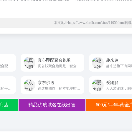
本文地址https://www.sbrdh.com/sites/11055.htm
真心即配聚合跑腿
趣来达
本地生活的数字化聚合配送平台
真省钱聚合跑腿是一套全渠道聚合订单管理&amp;配送服务系统，聚合多家电商渠道和多家同城配送运力供应商，轻松管理美团、饿了么等电商渠道所有订单，一键发起多运力配送，全链路解决订单、配送、运单、售后问题，打造门店管理、渠道运营、订单配送、发单策略全链路商业闭环。
京东秒送
爱跑腿
唯一聚焦一对一急送的平台。一对一的服务模式，明确闪送员从取件到送达全程一次只服务一个客户，服务时效更快、确定性更高、安全性更好。
达达集团旗下的本地即时零售平台，覆盖超100个城市，海量商品1小时送达。科技赋能，为零售商打造数字化解决方案，实现门店全渠道升级。
人人爱跑腿，跑
商店
精品优质域名在线出售
600元/半年-黄