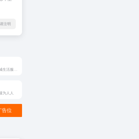
l转载请注明
趣来达旗下有同城生活服务系统、校园外卖跑腿系统、多平台运营系统专为跑腿团队、外卖商家、跑腿公司、本地创业者、同城外卖配送服务商、校园外卖跑腿团队、快递公司提供全套的跑腿技术支持和外卖o2o平台，解决传统跑腿配送系统运营难点：服务成本高、跑腿订单少、跑腿系统效率低、配送系统不规范、定位不精准、团队管理无体系、客户资源管理难、订单推送不及时、管理调度效率低，一站式解决运营难题，趣来达外卖、配送系统打通&ldquo;即时配送&rdquo;最后一公里。
腿为人人
金广告位