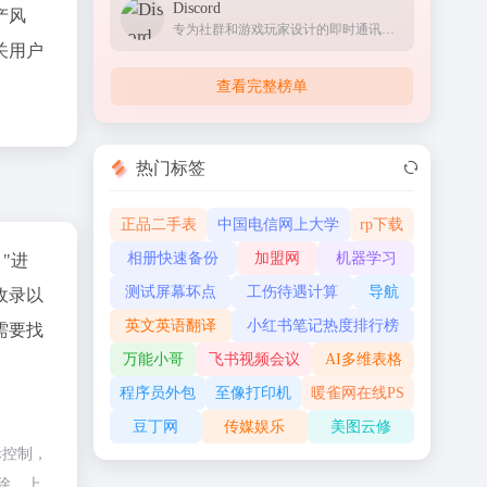
Discord
产风
专为社群和游戏玩家设计的即时通讯应用，提供文字、语音和视频聊天功能
关用户
查看完整榜单
热门标签
正品二手表
中国电信网上大学
rp下载
相册快速备份
加盟网
机器学习
"进
测试屏幕坏点
工伤待遇计算
导航
收录以
英文英语翻译
小红书笔记热度排行榜
需要找
万能小哥
飞书视频会议
AI多维表格
程序员外包
至像打印机
暖雀网在线PS
豆丁网
传媒娱乐
美图云修
际控制，
除，上