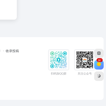
作
收录投稿
26°
扫码加QQ群
关注公众号