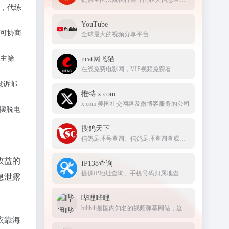
，代练
YouTube
可协商
全球最大的视频分享平台
主筛
ncat网飞猫
在线免费电影网，VIP视频免费看
投诉邮
推特 x.com
x.com 美国社交网络及微博客服务的公司
摆脱电
搜鸽天下
信鸽足环号查询、信鸽足环查询查成绩、查信鸽成绩、足环、天落成绩、脚环！
收益的
IP138查询
提供IP地址查询、手机号码归属地查询、邮政编码查询及身份证号码验证等服务
息泄露
哔哩哔哩
bilibili是国内知名的视频弹幕网站，这里有及时的动漫新番，活跃的ACG氛围，有创意的Up主。大家可以在这里找到许多欢乐。
依靠海