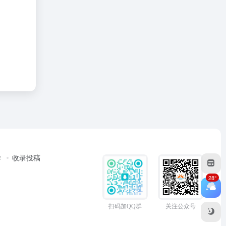
作
收录投稿
28°
扫码加QQ群
关注公众号