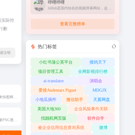
哔哩哔哩
bilibili是国内知名的视频弹幕网站，这里有及时的动漫新番，活跃的ACG氛围，有创意的Up主。大家可以在这里找到许多欢乐。
航实际控
查看完整榜单
行删
热门标签
l转载请注明
小红书蒲公英平台
搜鸽天下
项目管理工具
全网影视排行榜
ai-translator
演唱会
爱彼Audemars Piguet
MDGJX
下载免抠素材就来快图网，这里为设计师提供png图片,ppt素材,ps素材,站长素材,psd素材,背景素材,水墨素材,边框素材,图标素材,花边素材,空间素材,海报素材,ppt图片素材,微信素材,p图素材,人物素材,相框素材等。下快图素材，成天下设计。
小地瓜插件
微信助手
天翼网盘
美国大地360
企业风险事件关联
找靓机网页版
软件自学
专注于提供高质量PNG透明图像素材的网站
被企业信用信息查询系统
微博