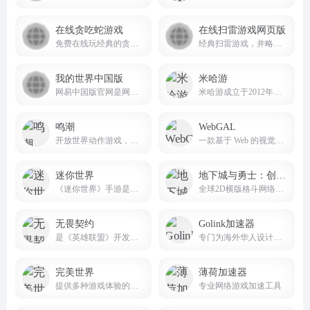
在线贪吃蛇游戏
在线扫雷游戏网页版
免费在线玩经典的贪吃蛇游戏。吃食物，但不要撞到墙壁或自己的尾巴！
经典扫雷游戏，并略作改进，在电脑或手机上打开网页就可以玩，无需下载安装
我的世界中国版
米哈游
网易中国版官网是网易游戏代理运营的官方平台
米哈游成立于2012年，是一家深耕动漫文化的科技公司。米哈游多年来秉持技术自主创新，坚持走原创精品之路，围绕原创IP打造了涵盖漫画、动画、游戏、音乐、小说及动漫周边的全产业链。
鸣潮
WebGAL
开放世界动作游戏，主打高自由度的动作战斗玩法与丰富多样的开放世界探索。
一款基于 Web 的视觉小说（Galgame）制作引擎
迷你世界
地下城与勇士：创新世纪
《迷你世界》手游是一款超好玩的3D沙盒游戏
全球2D横版格斗网络游戏（MMOACT）的先行者
无畏契约
Golink加速器
是《英雄联盟》开发商拳头游戏开发、腾讯代理、风靡全球的PC端战术射击力作
专门为海外华人设计的网络加速工具
完美世界
薄荷加速器
提供多种游戏体验的平台
专业网络游戏加速工具