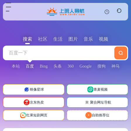
搜索
社区
生活
图片
音乐
视频
本站
百度
Bing
头条
360
Google
搜狗
神马
映像星球
青麦视频
京东热卖
聚合网址导航
聚
+
红果短剧网页
自助推荐位