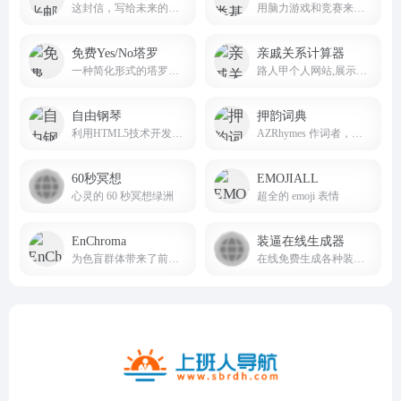
这封信，写给未来的自己，问问当初的梦想是否还在坚持；这封信，写给未来的爱人，让他/她看到你十年不变的爱恋。
用脑力游戏和竞赛来测试人类一些反应及记忆能力
免费Yes/No塔罗
亲戚关系计算器
一种简化形式的塔罗牌玩法
路人甲个人网站,展示前端开发作品,致力于web开发组件化,Keep It Simple,Stupid
自由钢琴
押韵词典
利用HTML5技术开发的在线钢琴应用
AZRhymes 作词者，说唱歌手和诗人的押韵词典
60秒冥想
EMOJIALL
心灵的 60 秒冥想绿洲
超全的 emoji 表情
EnChroma
装逼在线生成器
为色盲群体带来了前所未有的希望与改变，在色盲矫正技术研发、产品推广与用户支持等方面占据着重要地位。
在线免费生成各种装逼图片