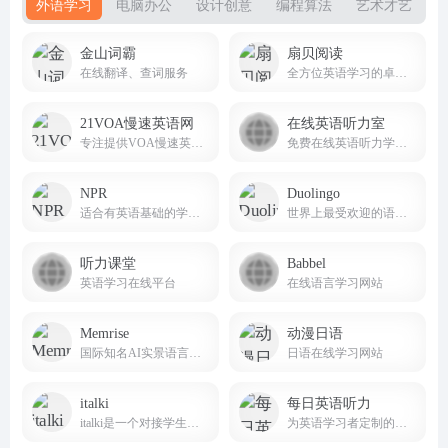
外语学习
电脑办公
设计创意
编程算法
艺术才艺
金山词霸
扇贝阅读
在线翻译、查词服务
全方位英语学习的卓越平台
21VOA慢速英语网
在线英语听力室
专注提供VOA慢速英语音频、原文、翻译及下载服务
免费在线英语听力学习网站
NPR
Duolingo
适合有英语基础的学习者提升听力理解能力
世界上最受欢迎的语言学习平台之一
听力课堂
Babbel
英语学习在线平台
在线语言学习网站
Memrise
动漫日语
国际知名AI实景语言学习平台
日语在线学习网站
italki
每日英语听力
italki是一个对接学生和教师，进行一对一在线语言学习课程的国际语言学习社区
为英语学习者定制的英语听力训练软件