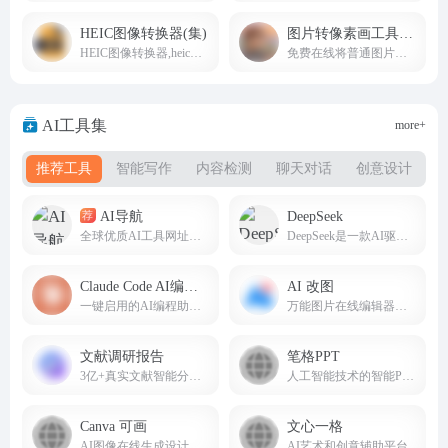
HEIC图像转换器(集)
图片转像素画工具(集)
HEIC图像转换器,heic转JPG、PNG在线转换免费工具
免费在线将普通图片转换为像素风格图像
AI工具集
more+
推荐工具
智能写作
内容检测
聊天对话
创意设计
AI导航
DeepSeek
荐
全球优质AI工具网址导航(8nav.com)
DeepSeek是一款AI驱动的智能搜索引擎，AI智能助手，帮助我们提高办公生活效率。deepseek.com
Claude Code AI编程助手
AI 改图
一键启用的AI编程助手，免安装使用。
万能图片在线编辑器；AI,EPS,PSD,SVG全格式支持。
文献调研报告
笔格PPT
3亿+真实文献智能分析，一键生成任何类型的文章！
人工智能技术的智能PPT生成平台
Canva 可画
文心一格
AI图像在线生成设计工具
AI艺术和创意辅助平台