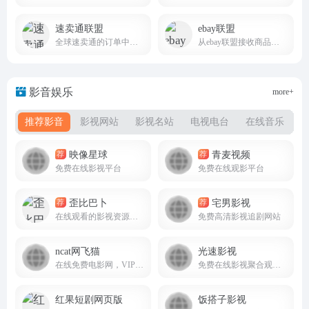
速卖通联盟
ebay联盟
全球速卖通的订单中赚取佣金
从ebay联盟接收商品推广赚取金钱
影音娱乐
more+
推荐影音
影视网站
影视名站
电视电台
在线音乐
映像星球
青麦视频
荐
荐
免费在线影视平台
免费在线观影平台
歪比巴卜
宅男影视
荐
荐
在线观看的影视资源平台
免费高清影视追剧网站
ncat网飞猫
光速影视
在线免费电影网，VIP视频免费看
免费在线影视聚合观影平台4kzaixian.top
红果短剧网页版
饭搭子影视