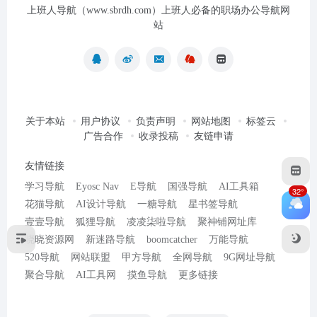
上班人导航（www.sbrdh.com）上班人必备的职场办公导航网
站
关于本站
用户协议
负责声明
网站地图
标签云
广告合作
收录投稿
友链申请
友情链接
学习导航
Eyosc Nav
E导航
国强导航
AI工具箱
32°
花猫导航
AI设计导航
一糖导航
星书签导航
壹壹导航
狐狸导航
凌凌柒啦导航
聚神铺网址库
晓晓资源网
新迷路导航
boomcatcher
万能导航
520导航
网站联盟
甲方导航
全网导航
9G网址导航
聚合导航
AI工具网
摸鱼导航
更多链接