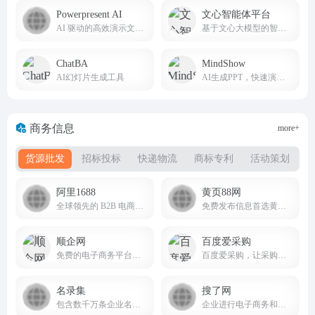
Powerpresent AI
文心智能体平台
AI 驱动的高效演示文稿创作神器
基于文心大模型的智能体（Agent）平台
ChatBA
MindShow
AI幻灯片生成工具
AI生成PPT，快速演示你的想法
商务信息
more+
货源批发
招标投标
快递物流
商标专利
活动策划
阿里1688
黄页88网
全球领先的 B2B 电商批发采购平台
免费发布信息首选黄页88网B2B电子商务网站！
顺企网
百度爱采购
免费的电子商务平台和在线114黄页网站
百度爱采购，让采购批发变得更简单。
名录集
搜了网
包含数千万条企业名录、供求信息，由众多子网站构成
企业进行电子商务和网上推广的首选行业门户，聪明的老板上搜了网！