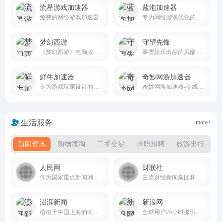
流星游戏加速器
蓝泡加速器
免费的网络游戏加速器
专为网络游戏优化的免费加速软件
梦幻西游
守望先锋
《梦幻西游》电脑版，网易回合制网游旗舰，西游题材扛鼎之作
暴雪娱乐出品的风靡全球的团队动作游戏
鲜牛加速器
奇妙网游加速器
专为游戏玩家设计的网络优化工具
奇妙网游加速器-专线加速千款热门网游,超稳定更畅快
生活服务
more+
新闻资讯
购物海淘
二手交易
求职招聘
旅游出行
人民网
财联社
作为国家重点新闻网站 people.com.cn
主流财经新闻集团和财经通讯社
澎湃新闻
新浪网
植根于中国上海的时政思想类互联网平台
全球用户24小时提供全面及时的中文资讯