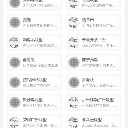
为广大淘宝客提供精选商品，优质采集群跟推，节省时间及人力成本
腾讯官方CPS推广平台，汇聚低价高佣的品牌好物，并整合全网流量推广商品，助力商家销量倍增，为推广者带来丰厚收入。
实选
选单网
为直播带货团队提供高效、便捷的选品服务
为淘宝客提供推广服务的大数据平台
淘客易联盟
云瞻开放平台
淘宝客社群采集系统，实时汇总全网淘客优惠卷数据,为淘宝客提供大数据选单服务
分发营销平台，专注于本地生活吃喝玩乐购全场景私域流量营销推广服务
群追追
苏宁推客
社群爆品/流量渠道源头
苏宁易购旗下的专业电商推广平台
携程网站联盟
抖老板
通过投放广告代码、共建旅行网站、线下代订、电话分销专线等方式，分销携程酒店、机票、旅游、火车票、门票、礼品卡，轻松赚钱
上抖老板，免费领爆款样品！网红带货选品，就上抖老板！doulaoban.com/
聚推客联盟
小米移动广告联盟
聚推客联盟为各大平台官方授权的工具商和服务商，专注为用户提供免费赚钱的CPS、CPA等推广活动，并支持开放API接口，随时随地推广赚钱，佣金高、结算快，满足用户对淘宝、天猫、京东、拼多多、唯品会、美团、饿了么等衣、食、住、行在内的多平台资源整合需求。
小米移动广告联盟，小米公司为应用开发者提供的流量变现服务平台，开发者可以嵌入广告SDK，通过发布小米推广商的广告获得分成。
荣耀广告联盟
亚马逊联盟
荣耀公司推出的一项广告变现服务，旨在通过智能化、精准化的广告投放方式，帮助开发者和广告主实现高效变现和商业增长
Amazon Associates - 亚马逊的联盟营销计划