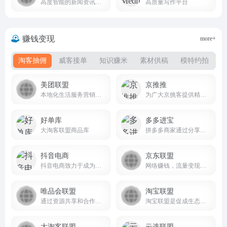
高度智能的新闻资讯应用
高质量写作平台
赚钱变现
more+
淘客抽佣
威客接单
知识赚米
素材供稿
模特约拍
美团联盟
京推推
本地化生活服务营销联盟平台
为广大京挑客提供精选商品和采集群发软件
好单库
多多进宝
大淘客联盟商品库
拼多多商家通过分享商品链接来获得佣金，从而实现销量和流量的增长
抖音电商
京东联盟
抖音电商致力于成为用户发现并获得优价好物的首选平台
网络赚钱，流量变现，专业电商CPS联盟平台
唯品会联盟
淘宝联盟
通过资源共享和合作推广，提升平台的影响力和业务增长
淘宝联盟是促成生态合作伙伴与广告主生意经营的平台，合作伙伴包含且不仅限于各类流量媒体、内容媒体、社交个人、网红达人、MCN机构、招商服务商、工具服务商、代理机构等。平台优势：零门槛，淘宝账户登录即可推广；零成本，专做商品推荐与分享不囤货不发货；零风险，分享推广轻松学会带来成交拿佣金。
大淘客联盟
云选联盟