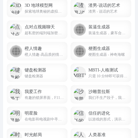
3D 地球模型网
渣男-说话的艺术
探索地球奥秘的虚拟之窗
渣男 - 说话的艺术
点对点视频聊天
装逼生成器
超私密的端到端加密视频聊天，无需要QQ微信
装逼生成器，豪车合同生成器，装逼助手，装逼整蛊生成器，在线装逼制图，秃头生成器，猪八戒生成器，搞笑图片和炫耀图片一键制作平台
橙人情趣
梗图生成器
橙人情趣-高品质的情趣用品商店
梗图生成器 - 神奇海螺
键盘检测器
MBTI-人格测试
键盘检测器
只需 10 分钟即可获得关于您是谁以及您为什么以这种方式做事的“异常准确”描述。
我爱工作
沙雕普拉斯
有趣的锁屏界面，F11全屏，文案可自定义
我们不生产段子，我们只是沙雕新闻的搬运工
明星脸
信任的进化
在电影和电视剧中寻找你的明星脸
以游戏的形式，演示人类相处时的信任博弈
时光邮局
人类基准