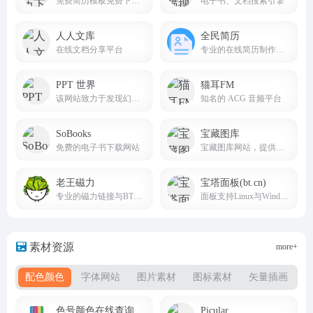
免费简历模板免费下载网站
电子书、文档搜索引擎
人人文库
全民简历
在线文档分享平台
专业的在线简历制作管理平台
PPT 世界
猫耳FM
该网站致力于发现幻灯的力量，为 Z 世代职场人提供 “智办公” 解决方案
知名的 ACG 音频平台
SoBooks
宝藏图库
免费的电子书下载网站
宝藏图库网站，提供海量高清壁纸资源，动漫、游戏、美女、风景等壁纸类型应有尽有。轻松下载心仪壁纸，装点您的电脑。壁纸大全任你挑选，尽在宝藏图库！
老王磁力
宝塔面板(bt.cn)
专业的磁力链接与BT种子搜索引擎
面板支持Linux与Windows系统
素材资源
more+
配色颜色
字体网站
图片素材
图标素材
矢量插画
免
色号颜色在线查询
Picular