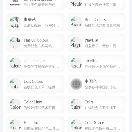
专注于色彩管理与色彩查询的专业线上平台
在线的颜色搜索引擎，你可以输入任何文字来搜索颜色
毒蘑菇
BrandColors
毒蘑菇配色，各种好看的配色方案，CSS渐变色，边框阴影，以及在线图片取色，希望能给大家带来便利！
品牌配色方案收集网站
Flat UI Colors
PlayList
免费配色方案网站
涵盖音乐、音效、视频、AI语音四个种类的内容资源，一站式解决视频工作者的素材需求。
palettemaker
pixelfika
免费的在线配色方案生成器和预览网站
提供数据驱动的颜色方案和设计元素
LoL Colors
中国色
在线配色工具，提供大量的配色方案供用户参考
提供各种中国的传统颜色的名称，CMYK值，RGB值，16进制表示。AI制作中国色图片和视频
Color Hunt
Culrs
为设计师和艺术家提供色彩灵感的网站
在线配色方案生成工具，它提供了超过500个手工策划的色彩调色板
Huemint
ColorSpace
智能AI在线配色工具，主要帮助设计师发现独特的配色方案
在线调色板生成工具，主要服务于网页设计师