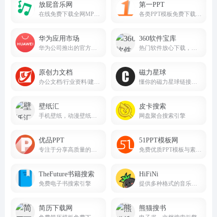
放屁音乐网
第一PPT
在线免费下载全网MP3付费歌曲 fangpi.net
各类PPT模板免费下载，PPT背景图片免费下载；
华为应用市场
360软件宝库
华为公司推出的官方应用分发平台
热门软件放心下载，尽在360软件宝库！
原创力文档
磁力星球
办公文档/行业资料/建筑施工/教育学习/标准规范/工作总结等资料下载
懂你的磁力星球链接搜索引擎cilixingqiu.vip
壁纸汇
皮卡搜索
手机壁纸，动漫壁纸，电脑壁纸、桌面壁纸免费壁纸下载
网盘聚合搜索引擎
优品PPT
51PPT模板网
专注于分享高质量的免费PPT模板下载网站
免费优质PPT模板与素材资源站
TheFuture书籍搜索
HiFiNi
免费电子书搜索引擎
提供多种格式的音乐下载服务，涵盖无损音质、高清音频等多种选择
简历下载网
熊猫搜书