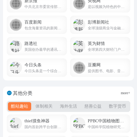
新京报
央视网
中共北京市委宣传部主管主办的综合性新闻资讯平台
是以视频为特色的中央重点新闻网站
百度新闻
彭博新闻社
包含海量资讯的新闻服务平台
全球顶级商业与金融信息综合平台
路透社
英为财情
英国创办最早的通讯社，也是全球四大通讯社之一
全球第四大财经门户网站Investing.com的中文官方平台
今日头条
豆瓣网
今日头条是一个综合性的信息服务平台
提供图书、电影、音乐唱片的推荐、评论和价格比较，以及城市独特的文化生活。
其他分类
more+
酷站趣站
体制相关
海外生活
慈善公益
数字货币
thief摸鱼神器
PPBC中国植物图像库
国内首款跨平台创新摸鱼软件
中国科学院植物研究所建立的国家级权威植物影像数据库