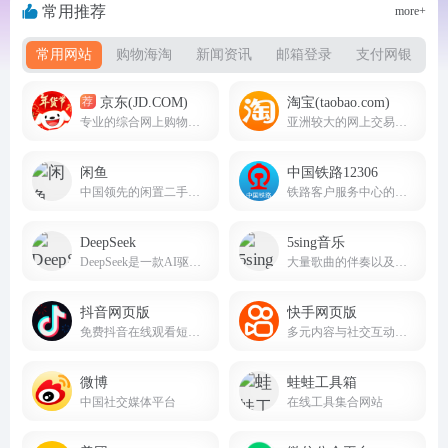
常用推荐
more+
常用网站
购物海淘
新闻资讯
邮箱登录
支付网银
京东(JD.COM)
淘宝(taobao.com)
荐
专业的综合网上购物商城，为您提供正品低价的购物选择、优质便捷的服务体验。
亚洲较大的网上交易平台
闲鱼
中国铁路12306
中国领先的闲置二手交易平台
铁路客户服务中心的官方网站
DeepSeek
5sing音乐
DeepSeek是一款AI驱动的智能搜索引擎，AI智能助手，帮助我们提高办公生活效率。deepseek.com
大量歌曲的伴奏以及歌词免费下载，将喜爱的音乐或者歌曲作为手机彩铃下载
抖音网页版
快手网页版
免费抖音在线观看短剧，电影，电视剧，直播，短视频等内容douyin.com
多元内容与社交互动的短视频生态平台
微博
蛙蛙工具箱
中国社交媒体平台
在线工具集合网站