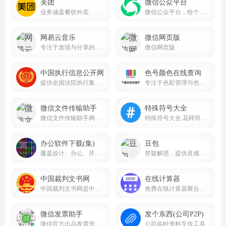
美团
微信公众平台
业务涵盖餐饮外卖、酒店预订、旅游、到店餐饮、生鲜零售等多个领域
微信公众平台，给个人、企业和组织提供业务服务与用户管理能力的全新服务平台。
网易云音乐
微信网页版
专注于发现与分享的音乐产品
微信网页版
中国执行信息公开网
色号颜色在线查询
提供全国法院执行案件的相关信息查询服务
专注于色彩管理与色彩查询的专业线上平台
微信文件传输助手
特殊符号大全
微信文件传输助手网页版入口
特殊符号大全,花样符号图案大全
办公软件下载(集)
豆包
覆盖设计、办公、开发、工业、理科、装机工具等全品类软件，版本齐全、教程配套、下载便捷
答疑解惑，提供灵感，辅助创作
中国裁判文书网
在线计算器
中国裁判文书网是中国最高人民法院于2013年7月1日建立的全国统一的裁判文书公开平台
免费在线计算器聚合平台jsq3000.com
微信发票助手
发个东西(公司P2P)
微信官方出品发票管理小程序
公司临时资料互传工具