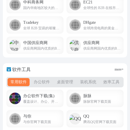
中科商务网
EC21
国内华南地区较大的网上商务平台和始终领先的b2b电子商务服务提供商
全球性的 B2B 在线市场，为全球买家和卖家提供服务
Tradekey
DHgate
全球 B2B 贸易的璀璨之星
全球跨境电商的黄金启航点
中国供应商网
供应商网
供应商网国内优质的B2B网站，是中小企业老板推广的B2B平台
供应商网国内优质的B2B网站，是中小企业老板推广的B2B平台，是百度爱采购官方合作平台
软件工具
more+
常用软件
办公软件
桌面管理
装机系统
效率工具
办公软件下载(集)
脉脉
覆盖设计、办公、开发、工业、理科、装机工具等全品类软件，版本齐全、教程配套、下载便捷
脉脉官网下载页面
与你
QQ
与你官网下载页面
腾讯QQ官网下载页面