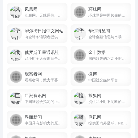
凤凰网
环球网
互联网、无线通信、电视网三网融合无缝衔接的新媒体优质体验。
环球网是中国领先的国际资讯门户
华尔街日报中文网站
华尔街见闻
向全球华语读者提供高质量的商业新闻和深度分析，并于每个工作日全天24小时更新
全球金融信息与市场分析平台wallstreetcn.com
俄罗斯卫星通讯社
金十数据
24小时全天候追踪全球每日热点新闻及时报道国内外最新及重大新闻资讯
国内领先的7×24小时全球实时财经资讯与数据服务平台
观察者网
微博
观察者网，致力于荟萃中外思想者精华，鼓励青年学人探索，建中西文化交流平台，为崛起中的精英提供决策参考。
中国社交媒体平台
巨潮资讯网
搜狐网
中国证监会指定的上市公司信息披露网站
提供24小时不间断的最新资讯和多种网络服务
界面新闻
腾讯网
中国具有影响力的原创财经新媒体
提供国内外足球、NBA、CBA等体育赛事的直播与竞猜服务