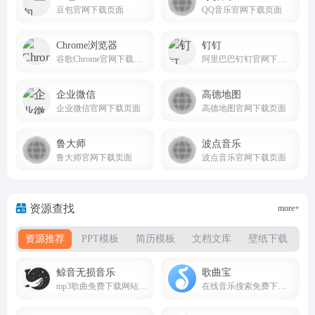
豆包官网下载页面
QQ音乐官网下载页面
Chrome浏览器
钉钉
谷歌Chrome官网下载页面
阿里巴巴钉钉官网下载页面
企业微信
高德地图
企业微信官网下载页面
高德地图官网下载页面
鲁大师
波点音乐
鲁大师官网下载页面
波点音乐官网下载页面
资源查找
more+
资源推荐
PPT模板
简历模板
文档文库
壁纸下载
书
鲸音无损音乐
歌曲宝
mp3歌曲免费下载网站，可以在线免费全网音乐免费下载,无损音乐下载
在线音乐搜索免费下载全网音质gequbao.com