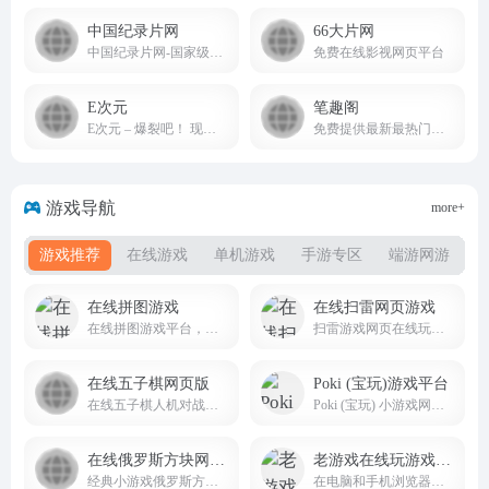
中国纪录片网
66大片网
中国纪录片网-国家级纪录片新媒体综合性产业运营平台_央视网
免费在线影视网页平台
E次元
笔趣阁
E次元 – 爆裂吧！ 现实eciyuan.com
免费提供最新最热门小说阅读
游戏导航
more+
游戏推荐
在线游戏
单机游戏
手游专区
端游网游
在线拼图游戏
在线扫雷网页游戏
在线拼图游戏平台，可以在这里创建、玩和分享拼图
扫雷游戏网页在线玩无需登录
在线五子棋网页版
Poki (宝玩)游戏平台
在线五子棋人机对战电脑网页版在线玩
Poki (宝玩) 小游戏网站免费在线游戏的世界
在线俄罗斯方块网页版
老游戏在线玩游戏平台
经典小游戏俄罗斯方块网页版，童年乐趣走起来
在电脑和手机浏览器里畅玩 2500+ 中文老游戏老游戏在线玩，支持触屏、键盘、存档！包括 FC, SFC, N64, GB, GBC, GBA, NDS 等多种游戏机平台。zaixianwan.app