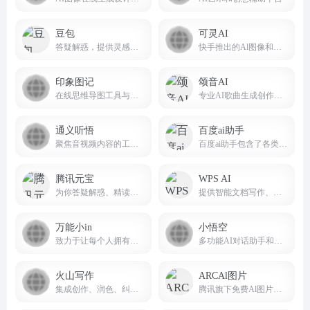
豆包
可灵AI
答疑解惑，提供灵感，辅助创作
快手推出的Al图像和视频创作平台
印象图记
颂音AI
在线思维导图工具与流程图工具
专业AI歌曲生成创作平台songin.ai
通义听悟
百度ai助手
聚焦音视频内容的工作学习AI助手
百度ai助手包含了各类热门应用，AI绘画，角色，创作，智能专家，娱乐，职场，命理，情感，学习等。
腾讯元宝
WPS AI
为你答疑解惑、精读文档、尽情创作 让元宝助你轻松工作
提供智能文档写作、长文阅读处理与人机交互等能力，与 WPS办公结合有自动生成 PPT、表格分析处理、文章改写续写、翻译等功能，助力智能办公，提升用户体验。
万能小in
小悟空
致力于让每个人拥有自己的AI 小模型。不止是工具,更是AI学习伙伴!
多功能AI对话助手和个人助理
火山写作
ARCAl图片
集成创作、润色、纠错、改写、翻译等能力的中英文 AI 写作助手。
腾讯旗下免费Al图片处理工具