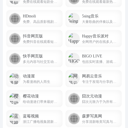
免费在线观看短剧全集,收集抖音及各大视频平台最热短剧平台！novelquickapp
免费在线观看最新热门电影、电视剧、动漫、综艺与体育赛事,娱乐追剧最佳搭子。
HDmoli
5sing音乐
免费、高品质影视剧在线观看服务的网站
大量歌曲的伴奏以及歌词免费下载，将喜爱的音乐或者歌曲作为手机彩铃下载
抖音网页版
Happy音乐派对
免费抖音在线观看短剧，电影，电视剧，直播，短视频等内容douyin.com
全网用户的在线多人同步听歌互动平台
快手网页版
BIGO LIVE
多元内容与社交互动的短视频生态平台
包括实时直播、游戏直播、视频聊天、礼物打赏、PK对战等 bigolive
动漫屋
网易云音乐
为看漫画的人而生
专注于发现与分享的音乐产品
樱花动漫
囧次元动漫
给动漫迷们带来最好看的在线樱花动漫站
囧次元致力于为所有动画迷提供最好的动漫在线平台（9ciyuan.net）。
蓝莓视频
森萝写真网
浙江广播电视集团新媒体，整合浙江卫视在内的18个广播电视频道的优势资源， 打造“浙江第一视频门户”，为网民提供互联网、通信网、电视网三网融合、无缝衔接的新媒体优质服务。
分享清新唯美写真与高质感美图的平台