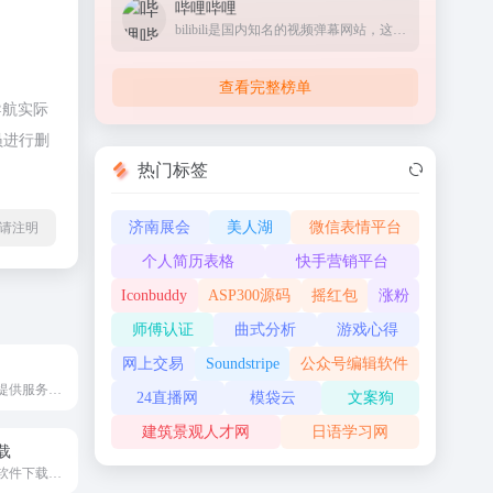
哔哩哔哩
bilibili是国内知名的视频弹幕网站，这里有及时的动漫新番，活跃的ACG氛围，有创意的Up主。大家可以在这里找到许多欢乐。
查看完整榜单
导航实际
员进行删
热门标签
济南展会
美人湖
微信表情平台
l转载请注明
个人简历表格
快手营销平台
Iconbuddy
ASP300源码
摇红包
涨粉
师傅认证
曲式分析
游戏心得
网上交易
Soundstripe
公众号编辑软件
为电商平台卖家提供服务的软件工具
24直播网
模袋云
文案狗
建筑景观人才网
日语学习网
载
电脑各大浏览器软件下载大全