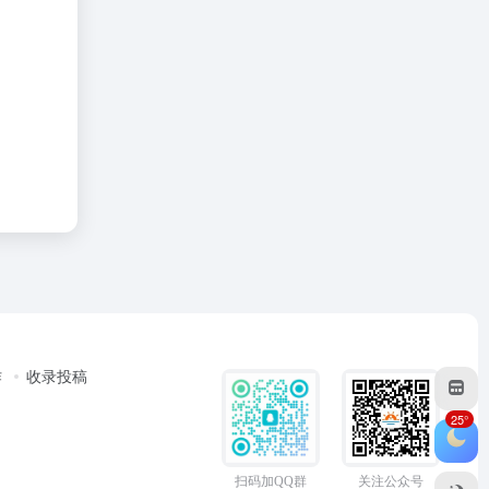
作
收录投稿
25°
扫码加QQ群
关注公众号