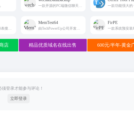
具
一款开源的PC端微信聊天记录导出工具，旨在帮助用户高效地备份和管理微信聊天数据。
MemTest64
FirPE
一款功能强大的注册表搜索工具，它不仅可以快速地在注册表中查找指定内容，还能对搜索结果进行编辑和管理
由TechPowerUp公司开发的内存检测工具，一款广泛应用于检测计算机内存稳定性和性能的工具
商店
精品优质域名在线出售
600元/半年-黄
必须登录才能参与评论！
立即登录