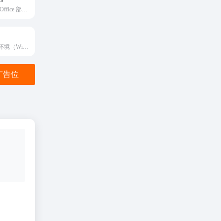
一款功能强大的 Office 部署管理工具，它基于 Office 部署工具 (ODT) 打造，能够帮助用户轻松部署 Office，包括下载、安装、激活和管理等一系列功能
一款系统预安装环境（Windows PE）工具
金广告位