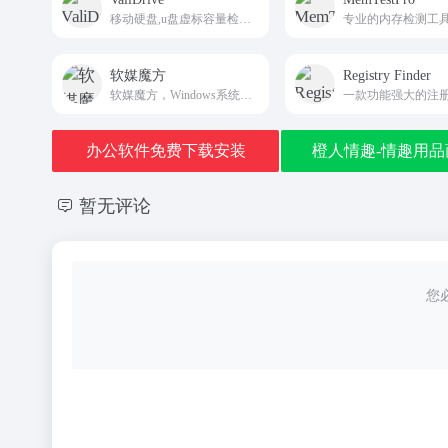
移动硬盘,u盘虚标容量检测工具
专业的内存检测工
软媒魔方
Registry Finder
软媒魔方，Windows系统增强辅助工具，智能+专业双操控模式，系统故障一键式解决方案，真正实现一键优化、一键清理、一键软件升级。软媒时间，日程提醒、农历天气，so easy！软媒时间，系统美化轻松搞定，桌面好炫酷！简单、好用、好玩，装机必备，从软媒魔方开始。更有网速限速、U盘启动、DNS助手、壁纸美化等功能等你发现。
办公软件免费下载安装
橙人情趣-情趣用品
暂无评论
您