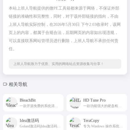
本站上班人导航提供的微PE工具箱都来源于网络，不保证外部
链接的准确性和完整性，同时，对于该外部链接的指向，不由
上班人导航实际控制，在2026年5月30日 下午2:03收录时，该网
页上的内容，都属于合规合法，后期网页的内容如出现违规，
可以直接联系网站管理员进行删除，上班人导航不承担任何责
任。
上班人导航致力于优质、实用的网络站点资源收集与分享！
相关导航
BleachBit
HD Tune Pro
一款开源免费的系统清理工具，它不仅可以清理系统缓存、上网历史数据、日志文件、垃圾文件等，还能清理许多第三方应用软件产生的垃圾，是一款非常实用的跨平台系统清理工具
一款功能强大的硬盘检测和维护工具，主要用于硬盘性能诊断、健康状态监测以及错误扫描等功能
Idea激活码
TeraCopy
Goland激活码|Idea激活码|PhpStorm激活码|Pycharm激活码|WebStorm激活码及其他类型的激活码，每日更新，绝对有效。
专为 Windows 操作系统设计的文件复制和移动工具