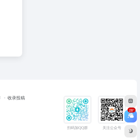
作
收录投稿
28°
扫码加QQ群
关注公众号