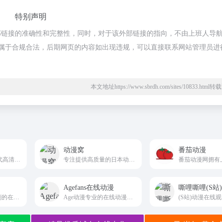
特别声明
部链接的准确性和完整性，同时，对于该外部链接的指向，不由上班人导
内容，都属于合规合法，后期网页的内容如出现违规，可以直接联系网站管理员进
本文地址https://www.sbrdh.com/sites/10833.htm
动漫窝
番茄动漫
Animoe是一个新一代高清动漫在线播放站点，可为您提供高清、迅速、无广告打扰的优质观赏体验。
专注提供高质量的日本动漫资源，包括最新新番、经典动漫全集、热门日番
Agefans在线动漫
嘶哩嘶哩(S站
专注于日本动漫番剧的在线观看平台
Age动漫专业的在线动漫网站，动漫免费在线观看，高品质画质，实时更新，追番利器!
(S站)动漫在线