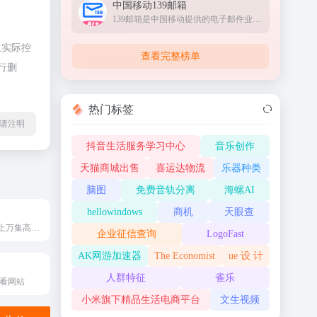
中国移动139邮箱
139邮箱是中国移动提供的电子邮件业务，以手机号@139.com作为邮箱地址，来邮短信及时提醒,同时提供WEB、WAP、短彩信、APP等多种方式，随时随地收发邮件
航实际控
查看完整榜单
行删
热门标签
l转载请注明
抖音生活服务学习中心
音乐创作
天猫商城出售
喜运达物流
乐器种类
脑图
免费音轨分离
海螺AI
hellowindows
商机
天眼查
番茄动漫网拥有上万集高清晰画质的在线动漫，观看完全免费、无须注册、高速播放、更新及时的专业在线樱花动漫站，我们致力为所有动漫迷们提供最好看的动漫。
企业征信查询
LogoFast
AK网游加速器
The Economist
ue 设 计
)
人群特征
雀乐
观看网站
小米旗下精品生活电商平台
文生视频