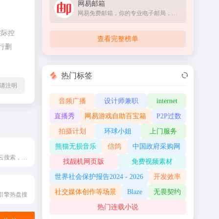
网易邮箱
网易免费邮箱，你的专业电子邮局，提供以@163.com、@126.com和@yeah.net为后缀的免费邮箱。超过20年邮箱运营经验，系统快速稳定安全，支持超大附件和网盘服务。网易邮箱官方App“邮箱大师”帮您高效处理邮件，支持所有邮箱，并可在手机、Windows和Mac上多端协同使用。
实际控
查看完整榜单
行删
热门标签
l转载请注明
音频广播
设计师兼职
internet
直播秀
网易游戏自助百宝箱
P2P过数
拍摄计划
环球小姐
上门服务
熊猫无损音乐
信鸽
中国政府采购网
大力盘支持百度云搜索，可快速搜索百度网盘资源中的有效连接，自动识别无效的百度云网盘资源，每天更新海量资源。
找靓机网页版
免费视频素材
世界社会保护报告2024 - 2026
开发效率
社交媒体创作等场景
Blaze
无畏契约
引擎热盘搜
热门连载小说