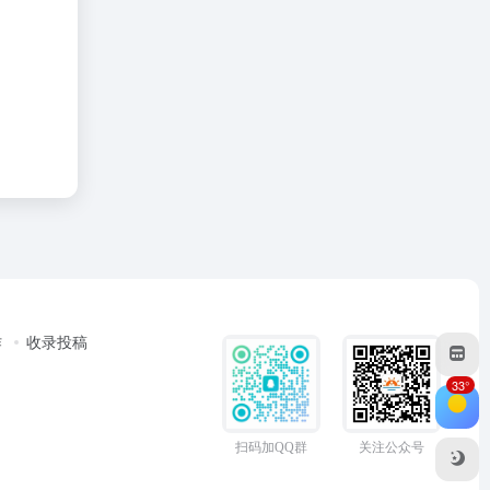
作
收录投稿
33°
扫码加QQ群
关注公众号