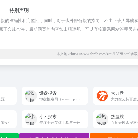
特别声明
链接的准确性和完整性，同时，对于该外部链接的指向，不由上班人导航
内容，都属于合规合法，后期网页的内容如出现违规，可以直接联系网站管理员进
本文地址https://www.sbrdh.com/sites/10828.htm
懒盘搜索
大力盘
资源
懒盘搜索网（www.lzpanx.com），提供了百度网盘、阿里云盘、夸克网盘的资源搜索服务，可以快速的帮你找到需要的资料、学习文档，全部这是免费的
小云搜索
热盘搜
混合盘是一款规则引擎APP,可以将任何搜索网站制作成规则,供用户聚合搜索使用。
专注于云存储工具与公开信息导航的平台
百度云网盘搜索