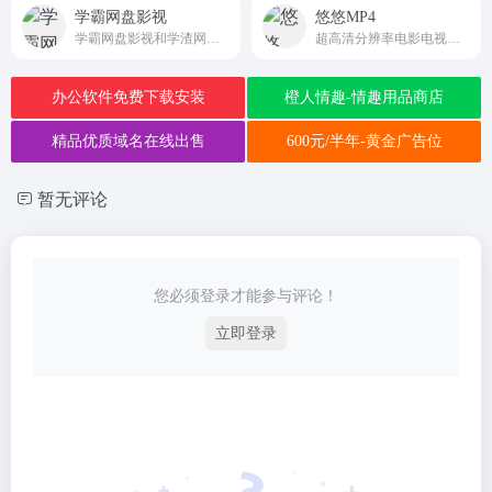
学霸网盘影视
悠悠MP4
学霸网盘影视和学渣网盘影视是国内最优秀的电影迅雷下载,百度云盘,阿里网盘,夸克网盘资源网站,免费提供电影,韩剧,美剧,日剧资源,你想看的影视大片，这里都有。
超高清分辨率电影电视剧迅雷下载、bt种子网盘离线下载等资源
办公软件免费下载安装
橙人情趣-情趣用品商店
精品优质域名在线出售
600元/半年-黄金广告位
暂无评论
您必须登录才能参与评论！
立即登录