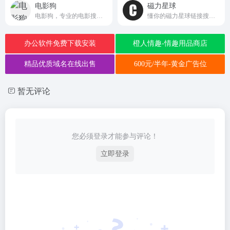
电影狗
磁力星球
电影狗，专业的电影搜索引擎网站；用户通过电影名、演员、导演、电视剧、动漫等关键词进行搜索，直达电影资源站，让电影搜索更高效、更便捷、更精准！dyg2024.com
懂你的磁力星球链接搜索引擎cilixingqiu.vip
办公软件免费下载安装
橙人情趣-情趣用品商店
精品优质域名在线出售
600元/半年-黄金广告位
暂无评论
您必须登录才能参与评论！
立即登录