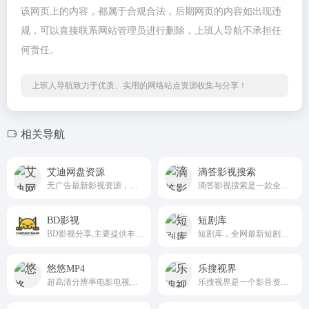
该网页上的内容，都属于合规合法，后期网页的内容如出现违
规，可以直接联系网站管理员进行删除，上班人导航不承担任
何责任。
上班人导航致力于优质、实用的网络站点资源收集与分享！
相关导航
艾迪网盘资源
滴答影视搜索
无广告最新影视资源，支持夸克网盘、百度网盘
滴答影视搜索是一款全能影视搜索引擎，帮你找到最新影视资源，提供免费影视搜索与在线播放。
BD影视
短剧库
BD影视分享,主要提供丰富的影视资源下载,并且可以在线云播预览,上映之后三个月内发布枪版三个月之后发布蓝光高清下载,免费下载电影就来BD影视.
短剧库，全网最新短剧收集与分享，人工精选，超燃好看。
悠悠MP4
乐搜视界
超高清分辨率电影电视剧迅雷下载、bt种子网盘离线下载等资源
乐搜视界是一个影音资源下载论坛，免费下载热播剧、美剧、韩剧、动漫等海量资源