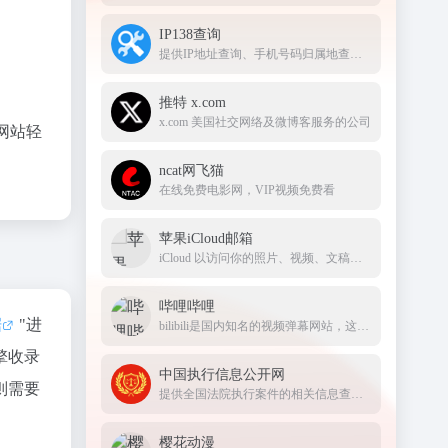
IP138查询
提供IP地址查询、手机号码归属地查询、邮政编码查询及身份证号码验证等服务
推特 x.com
x.com 美国社交网络及微博客服务的公司
网站轻
ncat网飞猫
在线免费电影网，VIP视频免费看
苹果iCloud邮箱
iCloud 以访问你的照片、视频、文稿、备忘录、通讯录及更多内容。要开始使用 Apple 服务，请使用你的 Apple ID 或创建新的帐户
哔哩哔哩
据
"进
bilibili是国内知名的视频弹幕网站，这里有及时的动漫新番，活跃的ACG氛围，有创意的Up主。大家可以在这里找到许多欢乐。
擎收录
中国执行信息公开网
则需要
提供全国法院执行案件的相关信息查询服务
樱花动漫