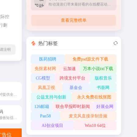
给动漫迷们带来最好看的在线樱花动漫站
实际控
查看完整榜单
行删
热门标签
l转载请注明
医药招聘
免费psd源文件下载
免抠素材网
云加速
万本小说txt下载
CG模型
跨境支付平台
版权音乐
凤凰卫视
基金会
书葵网
为全球用户24小时提供全面及时的摄影资讯
公益支持与创新
永久免费在线抠图
126邮箱
联合早报即时新闻
好展会网
码
Pan58
麦克风直接录制音频
本平台提供在线接收短信、代收短信验证码服务。完全免费，
AI创业项目
Win10 64位
金广告位