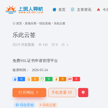
首页
文章资讯
今
首页
•
其他分类
•
综合其他
•
乐此云签
乐此云签
2个月前更新
145
0
1
免费SSL证书申请管理平台
收录时间：
2026-05-24
0
0
0
0
0
打开网站
手机查看
# 乐此云签
综合其他