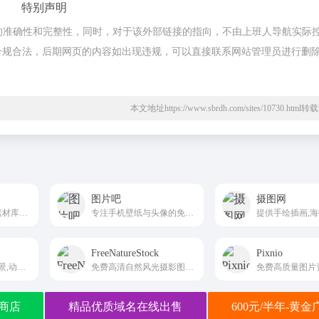
特别声明
接的准确性和完整性，同时，对于该外部链接的指向，不由上班人导航实际
，都属于合规合法，后期网页的内容如出现违规，可以直接联系网站管理员进行删
本文地址https://www.sbrdh.com/sites/10730.htm
图片吧
摄图网
免费正版高清图片素材库pixabay.com
专注手机壁纸与头像的免费素材平台tp88.net
FreeNatureStock
Pixnio
主要分类人,建筑,风景,动物,花,植物
免费高清自然风光摄影图片网
商店
精品优质域名在线出售
600元/半年-黄