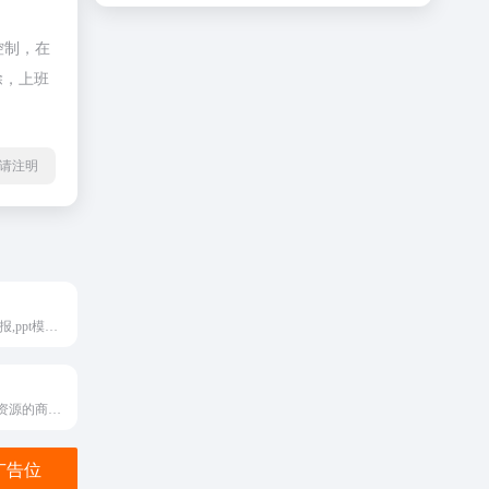
控制，在
除，上班
l转载请注明
提供手绘插画,海报,ppt模板,科技,城市,商务,建筑,风景,美食,家居,外景,背景等好看的图片设计素材大全可供下载。
免费高质量图片资源的商业图片网站
金广告位