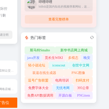
哔哩哔哩
bilibili是国内知名的视频弹幕网站，这里有及时的动漫新番，活跃的ACG氛围，有创意的Up主。大家可以在这里找到许多欢乐。
实际控
行删
查看完整榜单
l转载请注明
热门标签
斯马特Smalto
新华书店网上商城
java开发
觅长生WIKI
多模态
晚安
轻小说论坛
iconscout
创世中文网
专业的全平台网店转让交易服务平台
装逼在线生成器
PNG图像
逗号广告联盟
电商培训
扫码支付
免费字体大全
无忧考网
395公章
提供商标转让、网络店铺转让等,全程律师跟踪服务,安全又省心。
免费API数据调用
开源白板
PNGitem
金广告位