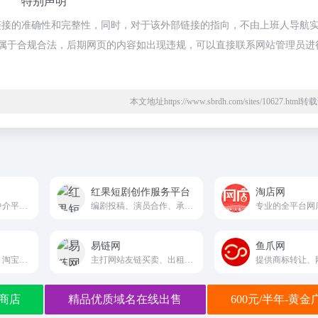
特别声明
链接的准确性和完整性，同时，对于该外部链接的指向，不由上班人导航
内容，都属于合规合法，后期网页的内容如出现违规，可以直接联系网站管理员进
本文地址https://www.sbrdh.com/sites/10627.htm
红果短剧创作服务平台
淘店网
站长都信赖的交易中介平台，专业提供域名网站、链接买卖、程序源码、建站美工任务等网络交易中介服务平台。
编剧投稿、演员合作、承制合作，共创优质短剧
易链网
鱼爪网
涵盖天猫店铺转让、淘宝店铺转让、京东店铺转让等,同时提供代入驻、代运营等多项服务
主打网站友链买卖、出租、置换服务，汇集各行业高权重网站
商店
精品优质域名在线出售
600元/半年-黄