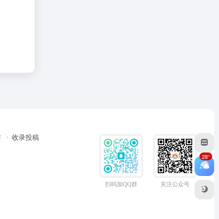
作
收录投稿
28°
扫码加QQ群
关注公众号