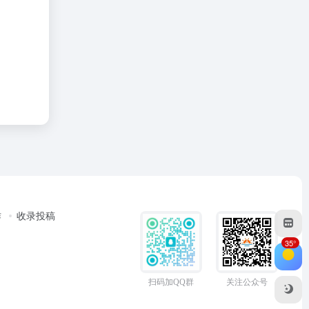
作
收录投稿
35°
扫码加QQ群
关注公众号