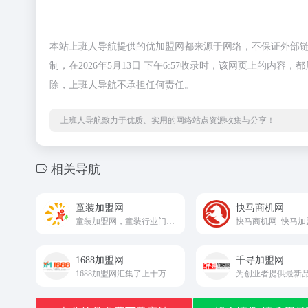
本站上班人导航提供的优加盟网都来源于网络，不保证外部
制，在2026年5月13日 下午6:57收录时，该网页上的
除，上班人导航不承担任何责任。
上班人导航致力于优质、实用的网络站点资源收集与分享！
相关导航
童装加盟网
快马商机网
童装加盟网，童装行业门户网站，打造网上童装品牌招商平台，提供童装品牌招商加盟信息，童装贸易商机批发代理信息，童装设计展会时尚信息。
1688加盟网
千寻加盟网
1688加盟网汇集了上十万个当前热门的知名连锁加盟项目，专注于品牌加盟，连锁，商机，创业，招商加盟开店等品牌项目。上1688加盟网，我们为您提供优质、高效、可靠的一站式创业，招商服务！