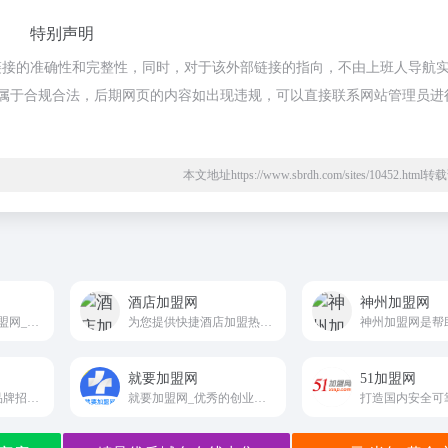
特别声明
链接的准确性和完整性，同时，对于该外部链接的指向，不由上班人导航
内容，都属于合规合法，后期网页的内容如出现违规，可以直接联系网站管理员进
本文地址https://www.sbrdh.com/sites/10452.htm
酒店加盟网
神州加盟网
快马商机网_快马加盟网_小本创业致富_连锁创业项目创业网_第一门户
为您提供快捷酒店加盟热门项目及酒店加盟详情介绍
就要加盟网
51加盟网
为创业者提供最新品牌招商加盟项目,包含餐饮加盟、教培加盟、美容加盟、服装加盟等全部大类的品牌招商、连锁加盟项目
就要加盟网_优秀的创业连锁招商加盟网