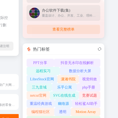
办公软件下载(集)
覆盖设计、办公、开发、工业、理科、装机工具等全品类软件，版本齐全、教程配套、下载便捷
实际控
行删
查看完整榜单
l转载请注明
热门标签
PPT分享
抖音无水印在线解析
远程实习
数据分析大屏
LibreStock官网
潇湘书院
视觉特效
神州加盟网是帮助广大网友解决创业创业的招商连锁加盟网站，即时提供实用的连锁加盟创业项目、资讯、新闻、加盟指南、加盟常识、公正的项目评鉴，实用性佳、内容丰富的连锁加盟创业交流社区。加盟行业有：餐饮、服装、干洗、美容、饰品、礼品、教育、干洗等行业加盟。
三九音域
乐乎公寓
php手册
netcut官网
SVG在线生成
竞赛试题
重温经典游戏
幽络源
轻松鲨AI助手
打造国内安全可靠的零食、餐饮、酒水饮料、酒店等行业加盟创业商机平台
编程猫社区
透明
Motion Array