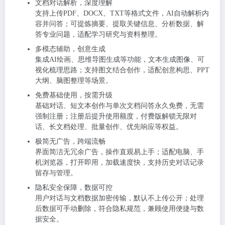
文档对话解析，深度理解
支持上传PDF、DOCX、TXT等格式文件，AI自动解析内
容并问答；可提炼摘要、提取关键信息、分析数据、解
答专业问题，适配学习研究与资料整理。
多模态辅助，创意生成
集成AI绘画、思维导图生成等功能，文本生成图像、可
视化梳理思路；支持图文结合创作，适配创意构思、PPT
大纲、脑图整理等场景。
免费基础使用，按需升级
基础对话、短文本创作与单次文档问答
永久免费
，无需
强制注册；注册后提升使用额度，付费版解锁无限对
话、长文档处理、批量创作、优先响应等权益。
极简无广告，跨端流畅
界面简洁无冗余广告，操作直观易上手；适配电脑、手
机浏览器，打开即用，加载速度快，支持历史对话记录
留存与管理。
隐私安全保障，数据可控
用户对话与文档数据加密传输，默认不上传公开；处理
后数据可手动删除，符合隐私规范，兼顾使用便捷与数
据安全。