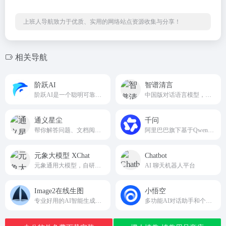
上班人导航致力于优质、实用的网络站点资源收集与分享！
相关导航
阶跃AI
智谱清言
阶跃AI是一个聪明可靠的个人效率助手
中国版对话语言模型，与GLM大模型进行对话。
通义星尘
千问
帮你解答问题、文档阅读、联网搜索并写作总结，最多支持1000万字的文档速读。通义tongyi.ai_你的全能AI助手
阿里巴巴旗下基于Qwen大模型打造的全能AI智能平台
元象大模型 XChat
Chatbot
元象通用大模型，自研高性能，从零训练，国内领先，可大幅降低开发门槛与推理成本，满足不同复杂度的多任务需求。
AI 聊天机器人平台
Image2在线生图
小悟空
专业好用的AI智能生成平台
多功能AI对话助手和个人助理