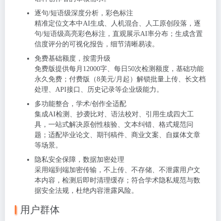
逐句/短语级深度分析，彩色标注
精准定位文本中
AI生成、人机混合、人工原创
段落，逐
句/短语级高亮彩色标注，直观展示AI率分布；生成含置
信度评分的可视化报告，细节清晰易读。
免费基础额度，按需升级
免费版提供
每月12000字、每日50次检测
额度，基础功能
永久免费；付费版（8美元/月起）解锁批量上传、长文档
处理、API接口、历史记录等企业级能力。
多功能整合，学术/创作全适配
集成
AI检测、抄袭比对、语法校对、引用生成
四大工
具，一站式解决原创性核验、文本纠错、格式规范问
题；适配毕业论文、期刊稿件、商业文案、自媒体文章
等场景。
隐私安全保障，数据加密处理
采用端到端加密传输，
不上传、不存储、不泄露用户文
本内容
，检测后即时清理缓存；符合学术隐私规范与数
据安全法规，杜绝内容泄露风险。
用户群体