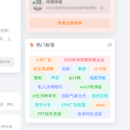
哔哩哔哩
bilibili是国内知名的视频弹幕网站，这里有及时的动漫新番，活跃的ACG氛围，有创意的Up主。大家可以在这里找到许多欢乐。
查看完整榜单
际控制，
除，上
热门标签
小米广告
2032年布里斯班奥运会
l转载请注明
珍宝资源网
加薪
教师
出卡咯
整柜
声音
会计网
地图导航
私人法律顾问
win11纯净版
小红书种草学
国际气象合作
现代言情
专注高清Coser写真、网红模特图集的资源下载网站
清华大学
4399广告联盟
music
PPT软件资源
条形码生成器
搜狗美女图片 - 上网从搜狗开始 sbrdh.com