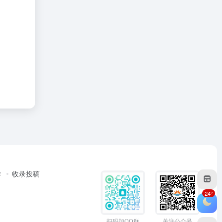
作
收录投稿
24°
扫码加QQ群
关注公众号