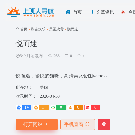
首页
文章资讯
今
首页
•
影音娱乐
•
美图欣赏
•
悦而迷
悦而迷
3个月前发布
268
0
0
悦而迷，愉悦的猫咪，高清美女套图yemc.cc
所在地：
美国
收录时间：
2026-04-30
1+
1-
0
0
0
打开网站
手机查看