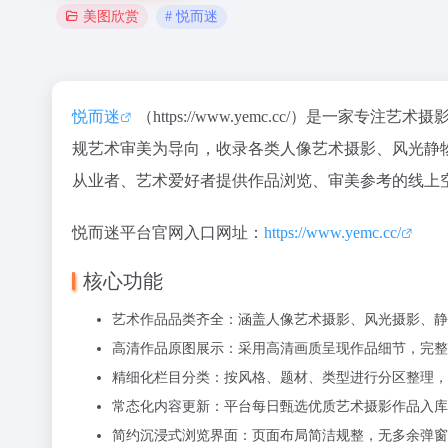
# 悦而迷
美图欣赏
悦而迷
（https://www.yemc.cc/）是一家专注
艺术摄
规艺术审美为导向，收录各类人像艺术摄影、风光静
从业者、艺术爱好者提供作品浏览、审美参考的线上
悦而迷平台官网入口网址：
https://www.yemc.cc/
核心功能
艺术作品品类齐全：涵盖人像艺术摄影、风光摄影、静
高清作品原图展示：采用高清画质呈现作品细节，完整
精细化栏目分类：按风格、题材、类型进行分区整理，
常态化内容更新：平台每日甄选优质艺术摄影作品入库
简约沉浸式浏览界面：页面布局简洁规整，无多余弹窗