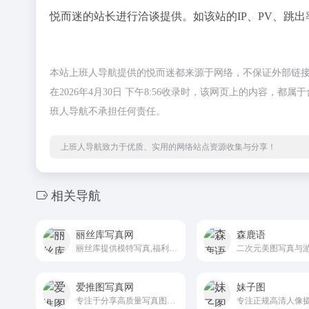
悦而迷的站长进行洽谈提供。如该站的IP、PV、跳出
本站上班人导航提供的悦而迷都来源于网络，不保证外部链
在2026年4月30日 下午8:56收录时，该网页上的内容
班人导航不承担任何责任。
上班人导航致力于优质、实用的网络站点资源收集与分享！
相关导航
丽丝库写真网
森鹿语
丽丝库提供模特写真,福利套图的在线浏览和下载.内设有秀人网,rosi写真,黑丝爱,轰趴猫,微博福利等众多栏目,图片内容以大尺度,无圣光,丝袜美腿,性感美女,黑丝诱惑为主.支持百度云合集下载.
爱推图写真网
妹子图
专注于分享高质量写真图片的网站