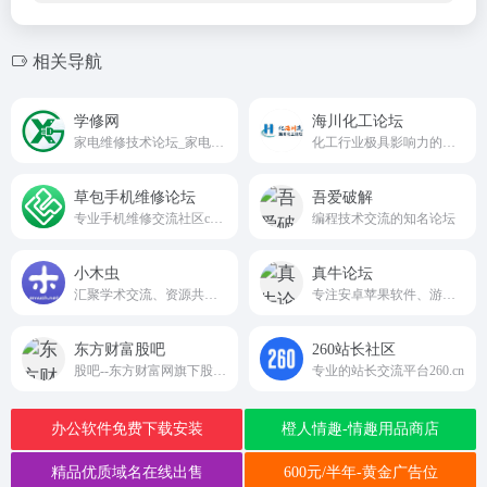
相关导航
学修网
海川化工论坛
家电维修技术论坛_家电维修论坛_电视刷机网_家电维修网★学修网jdwxlt.cn
化工行业极具影响力的专业交流平台
草包手机维修论坛
吾爱破解
专业手机维修交流社区caobao.com
编程技术交流的知名论坛
小木虫
真牛论坛
汇聚学术交流、资源共享、经验探讨与职业发展支持的综合性平台，在学术生态中占据着重要的地位
专注安卓苹果软件、游戏辅助、精品破解APP、网赚项目、技术教程与各类实用资源免费分享zhenniu.cc
东方财富股吧
260站长社区
股吧--东方财富网旗下股票主题社区，实时行情评论和个股交流让你感受到证券经济的力量。
专业的站长交流平台260.cn
办公软件免费下载安装
橙人情趣-情趣用品商店
精品优质域名在线出售
600元/半年-黄金广告位