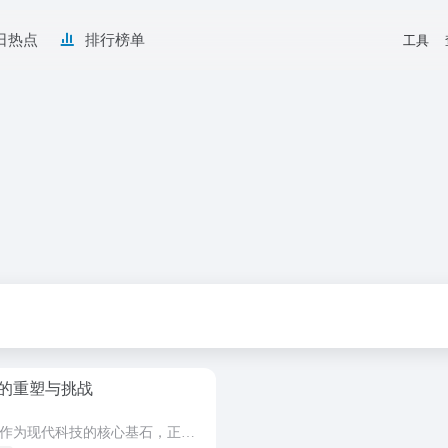
日热点
排行榜单
工具
的重塑与挑战
在当今科技飞速发展的时代，芯片作为现代科技的核心基石，正经历着一场前所未有的大变局。从地缘政治的影响到技术创新的突破，从市场竞争的加剧到供应链的重构，芯片产业的每一个角落都在发生着深刻的变革。 地...