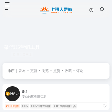
微信H5营销工具
共 1 篇网址
排序
发布
更新
浏览
点赞
收藏
评论
iH5
专业的H5制作工具
H5制作
# H5
# H5小游戏制作
# H5页面制作工具