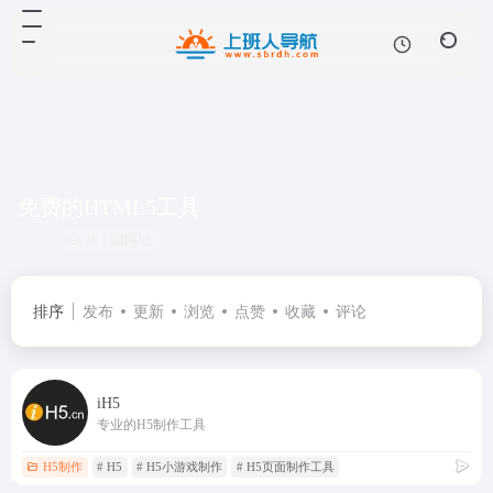
免费的HTML5工具
共 1 篇网址
排序
发布
更新
浏览
点赞
收藏
评论
iH5
专业的H5制作工具
H5制作
# H5
# H5小游戏制作
# H5页面制作工具