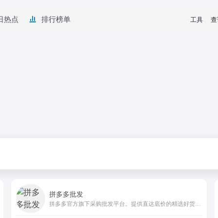
日热点
排行榜单
工具
查
拼多多批发
拼多多官方旗下采购批发平台。提供直达底价的精选好货，满足货源采购、办公采购、企业购等诉求。采购就上拼多多批发。