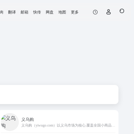
询
翻译
邮箱
快传
网盘
地图
更多
义乌购
义乌购（yiwugo.com）以义乌市场为核心,覆盖全国小商品产业带优质供应商,一手货源=