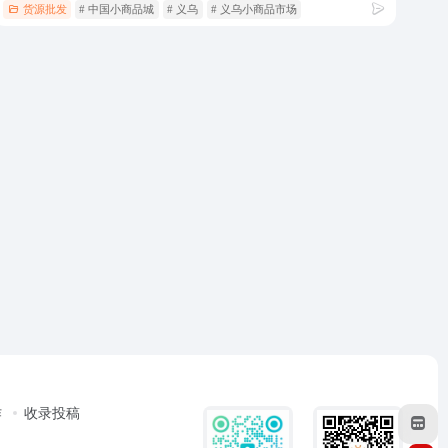
货源批发
# 中国小商品城
# 义乌
# 义乌小商品市场
作
收录投稿