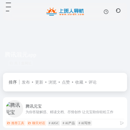
腾讯混元app
共 1 篇网址
排序
发布
更新
浏览
点赞
收藏
评论
腾讯元宝
为你答疑解惑、精读文档、尽情创作 让元宝助你轻松工作
推荐工具
聊天对话
# AIGC
# AI产品
# AI写作