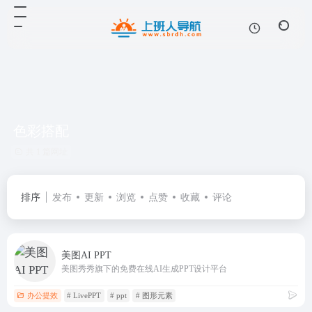
色彩搭配
共 1 篇网址
排序
发布
更新
浏览
点赞
收藏
评论
美图AI PPT
美图秀秀旗下的免费在线AI生成PPT设计平台
办公提效
# LivePPT
# ppt
# 图形元素