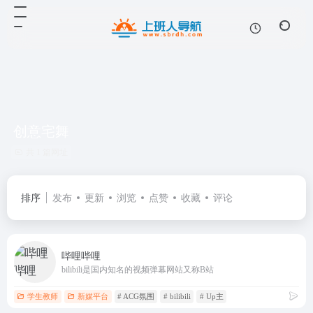
创意宅舞
共 1 篇网址
排序
发布
更新
浏览
点赞
收藏
评论
哔哩哔哩
bilibili是国内知名的视频弹幕网站又称B站
学生教师
新媒平台
# ACG氛围
# bilibili
# Up主