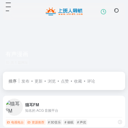
有声漫画
共 1 篇网址
排序
发布
更新
浏览
点赞
收藏
评论
猫耳FM
知名的 ACG 音频平台
电视电台
资源推荐
# 3D音乐
# 催眠
# 声优